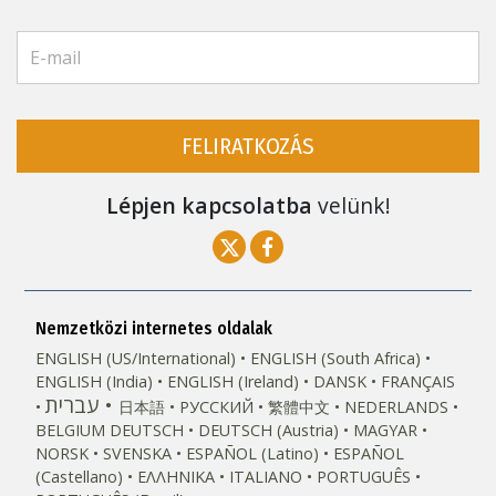
FELIRATKOZÁS
Lépjen kapcsolatba
velünk!
Nemzetközi internetes oldalak
ENGLISH (US/International)
ENGLISH (South Africa)
ENGLISH (India)
ENGLISH (Ireland)
DANSK
FRANÇAIS
עברית
日本語
РУССКИЙ
繁體中文
NEDERLANDS
BELGIUM
DEUTSCH
DEUTSCH (Austria)
MAGYAR
NORSK
SVENSKA
ESPAÑOL (Latino)
ESPAÑOL
(Castellano)
ΕΛΛΗΝΙΚA
ITALIANO
PORTUGUÊS