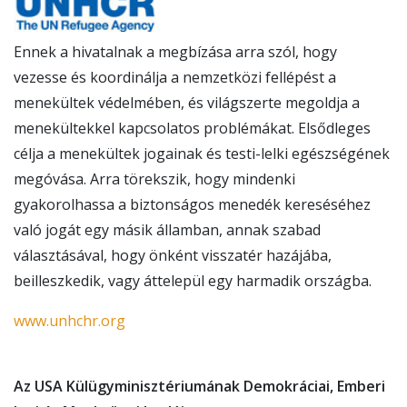
Ennek a hivatalnak a megbízása arra szól, hogy
vezesse és koordinálja a nemzetközi fellépést a
menekültek védelmében, és világszerte megoldja a
menekültekkel kapcsolatos problémákat. Elsődleges
célja a menekültek jogainak és testi-lelki egészségének
megóvása. Arra törekszik, hogy mindenki
gyakorolhassa a biztonságos menedék kereséséhez
való jogát egy másik államban, annak szabad
választásával, hogy önként visszatér hazájába,
beilleszkedik, vagy áttelepül egy harmadik országba.
www.unhchr.org
IRATKOZZON FEL FRISSÍTÉSEKRE,
Az USA Külügyminisztériumának Demokráciai, Emberi
ÉS TUDJA MEG, HOGYAN SEGÍTHET