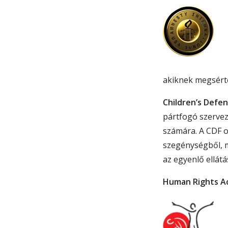
akiknek megsérte
Children’s Defen
pártfogó szervez
számára. A CDF o
szegénységből, m
az egyenlő ellát
Human Rights A