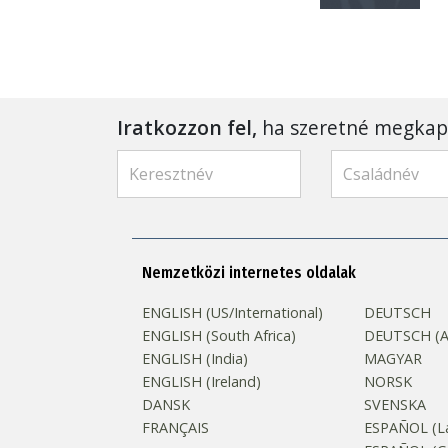
Iratkozzon fel,
ha szeretné megkapni
Nemzetközi internetes oldalak
ENGLISH (US/International)
DEUTSCH
ENGLISH (South Africa)
DEUTSCH (Au
ENGLISH (India)
MAGYAR
ENGLISH (Ireland)
NORSK
DANSK
SVENSKA
FRANÇAIS
ESPAÑOL (La