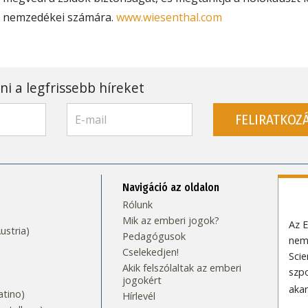
nemzedékei számára.
www.wiesenthal.com
 a legfrissebb híreket
FELIRATKOZ
Navigáció az oldalon
Rólunk
Mik az emberi jogok?
Az E
stria)
Pedagógusok
nem
Cselekedjen!
Scie
Akik felszólaltak az emberi
szpo
jogokért
akar
tino)
Hírlevél