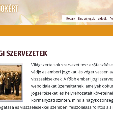
Rólunk
Emberi jogok
Videók
Pe
GI SZERVEZETEK
Világszerte sok szervezet tesz erőfeszítése
védje az emberi jogokat, és véget vessen a
visszaéléseknek. A főbb emberi jogi szerve
weboldalakat üzemeltetnek, amelyek doku
jogsértéseket, és helyrehozatalt követeln
kormányzati szinten, mind a nagyközönség
atása és visszaélésekkel szembeni felszólalása fontos a s