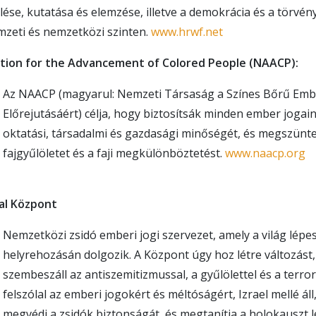
lése, kutatása és elemzése, illetve a demokrácia és a törvé
zeti és nemzetközi szinten.
www.hrwf.net
ation for the Advancement of Colored People (NAACP):
Az NAACP (magyarul: Nemzeti Társaság a Színes Bőrű Em
Előrejutásáért) célja, hogy biztosítsák minden ember jogaina
oktatási, társadalmi és gazdasági minőségét, és megszünt
fajgyűlöletet és a faji megkülönböztetést.
www.naacp.org
al Központ
Nemzetközi zsidó emberi jogi szervezet, amely a világ lépe
helyrehozásán dolgozik. A Központ úgy hoz létre változást
szembeszáll az antiszemitizmussal, a gyűlölettel és a terro
felszólal az emberi jogokért és méltóságért, Izrael mellé áll
megvédi a zsidók biztonságát, és megtanítja a holokauszt l