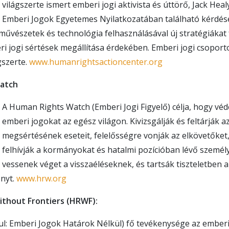
világszerte ismert emberi jogi aktivista és úttörő, Jack Hea
Emberi Jogok Egyetemes Nyilatkozatában található kérdés
IRATKOZZON FEL FRISSÍTÉSEKRE, ÉS TUDJA MEG
 művészetek és technológia felhasználásával új stratégiákat f
HOGYAN SEGÍTHET
ri jogi sértések megállítása érdekében. Emberi jogi csoporto
gszerte.
www.humanrightsactioncenter.org
FELIRATK
atch
A Human Rights Watch (Emberi Jogi Figyelő) célja, hogy vé
KÖSZÖNÖM
emberi jogokat az egész világon. Kivizsgálják és feltárják 
megsértésének eseteit, felelősségre vonják az elkövetőket
felhívják a kormányokat és hatalmi pozícióban lévő személ
vessenek véget a visszaéléseknek, és tartsák tiszteletben 
nyt.
www.hrw.org
thout Frontiers (HRWF):
l: Emberi Jogok Határok Nélkül) fő tevékenysége az ember