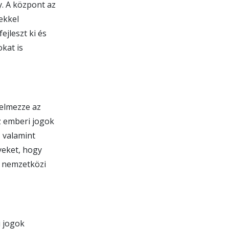
ly. A központ az
ekkel
,
ejleszt ki és
kat is
OZÁS
delmezze az
, NEM
az emberi jogok
, valamint
yeket, hogy
a nemzetközi
i jogok