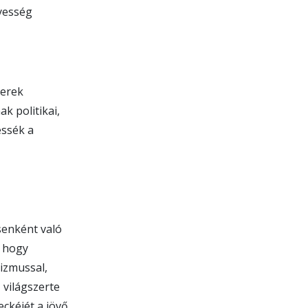
nyesség
berek
k politikai,
essék a
senként való
, hogy
rizmussal,
, világszerte
eckéjét a jövő