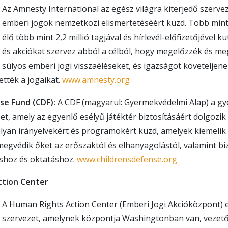
Az Amnesty International az egész világra kiterjedő szerve
emberi jogok nemzetközi elismertetéséért küzd. Több min
élő több mint 2,2 millió tagjával és hírlevél-előfizetőjével 
és akciókat szervez abból a célból, hogy megelőzzék és m
súlyos emberi jogi visszaéléseket, és igazságot követeljen
tték a jogaikat.
www.amnesty.org
se Fund (CDF):
A CDF (magyarul: Gyermekvédelmi Alap) a gy
et, amely az egyenlő esélyű játéktér biztosításáért dolgoz
lyan irányelvekért és programokért küzd, amelyek kiemelik
egvédik őket az erőszaktól és elhanyagolástól, valamint biz
áshoz és oktatáshoz.
www.childrensdefense.org
ction Center
A Human Rights Action Center (Emberi Jogi Akcióközpont) 
szervezet, amelynek központja Washingtonban van, vezető