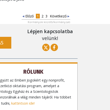
Előző
1
2
3
Következő
Kormányok közötti/kormányzati
Lépjen kapcsolatba
velünk!
ÁS
RÓLUNK
gyütt az Emberi Jogokért egy nonprofit,
zetközi oktatási program, amelyet a
ntology Egyház és a Scientologistok
nzorálnak a világ minden tájáról. Ha többet
 tudni,
kattintson ide!