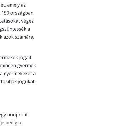
zet, amely az
t 150 országban
kutatásokat végez
egszüntessék a
ek azok számára,
ermekek jogait
ik minden gyermek
 a gyermekeket a
tosítják jogukat
egy nonprofit
je pedig a