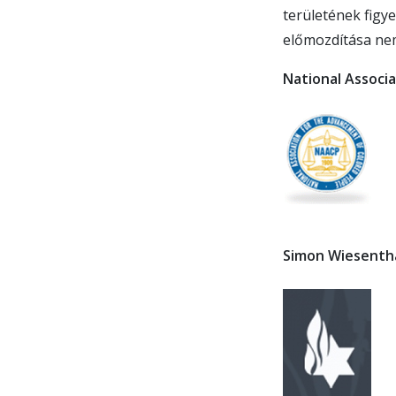
területének figye
előmozdítása nem
National Associ
Simon Wiesenth