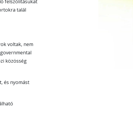
ó felszólításukat
rtokra talál
rok voltak, nem
ngovernmental
özi közösség
t, és nyomást
álható