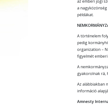
az emberi jogi s
a nagyközönség e
példákat.
NEMKORMÁNYZA
A történelem fo
pedig kormányhi
organization – N
figyelmét emberi 
A nemkormányzat
gyakorolnak rá, 
Az alábbiakban n
információ alapjá
Amnesty Interna