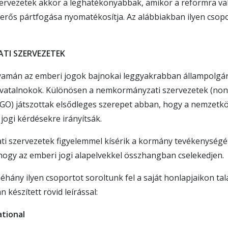
zervezetek akkor a leghatékonyabbak, amikor a reformra val
rős pártfogása nyomatékosítja. Az alábbiakban ilyen csopo
TI SZERVEZETEK
lyamán az emberi jogok bajnokai leggyakrabban állampolgá
vatalnokok. Különösen a nemkormányzati szervezetek (no
GO) játszottak elsődleges szerepet abban, hogy a nemzetk
jogi kérdésekre irányítsák.
i szervezetek figyelemmel kísérik a kormány tevékenységé
hogy az emberi jogi alapelvekkel összhangban cselekedjen.
éhány ilyen csoportot soroltunk fel a saját honlapjaikon tal
n készített rövid leírással:
tional