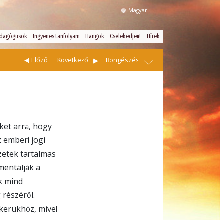
Magyar
dagógusok
Ingyenes tanfolyam
Hangok
Cselekedjen!
Hírek
Előző
Következő
Böngészés
ket arra, hogy
z emberi jogi
zetek tartalmas
mentálják a
ek mind
 részéről.
ikerükhöz, mivel