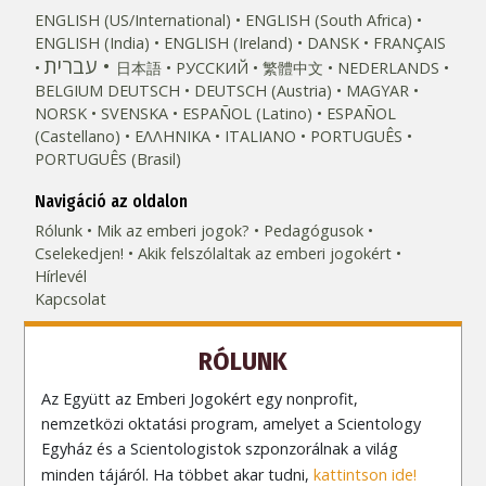
ENGLISH (US/International)
ENGLISH (South Africa)
ENGLISH (India)
ENGLISH (Ireland)
DANSK
FRANÇAIS
עברית
日本語
РУССКИЙ
繁體中文
NEDERLANDS
BELGIUM
DEUTSCH
DEUTSCH (Austria)
MAGYAR
NORSK
SVENSKA
ESPAÑOL (Latino)
ESPAÑOL
(Castellano)
ΕΛΛΗΝΙΚA
ITALIANO
PORTUGUÊS
PORTUGUÊS (Brasil)‎
Navigáció az oldalon
Rólunk
Mik az emberi jogok?
Pedagógusok
Cselekedjen!
Akik felszólaltak az emberi jogokért
Hírlevél
Kapcsolat
RÓLUNK
Az Együtt az Emberi Jogokért egy nonprofit,
nemzetközi oktatási program, amelyet a Scientology
Egyház és a Scientologistok szponzorálnak a világ
minden tájáról. Ha többet akar tudni,
kattintson ide!