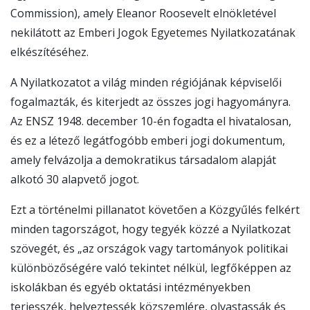
Commission), amely Eleanor Roosevelt elnökletével
nekilátott az Emberi Jogok Egyetemes Nyilatkozatának
elkészítéséhez.
A Nyilatkozatot a világ minden régiójának képviselői
fogalmazták, és kiterjedt az összes jogi hagyományra.
Az ENSZ 1948. december 10-én fogadta el hivatalosan,
és ez a létező legátfogóbb emberi jogi dokumentum,
amely felvázolja a demokratikus társadalom alapját
alkotó 30 alapvető jogot.
Ezt a történelmi pillanatot követően a Közgyűlés felkért
minden tagországot, hogy tegyék közzé a Nyilatkozat
szövegét, és „az országok vagy tartományok politikai
különbözőségére való tekintet nélkül, legfőképpen az
iskolákban és egyéb oktatási intézményekben
terjesszék, helyeztessék közszemlére, olvastassák és