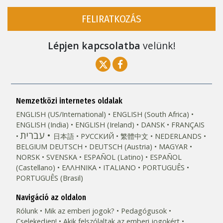
FELIRATKOZÁS
Lépjen kapcsolatba
velünk!
Nemzetközi internetes oldalak
ENGLISH (US/International)
ENGLISH (South Africa)
ENGLISH (India)
ENGLISH (Ireland)
DANSK
FRANÇAIS
עברית
日本語
РУССКИЙ
繁體中文
NEDERLANDS
BELGIUM
DEUTSCH
DEUTSCH (Austria)
MAGYAR
NORSK
SVENSKA
ESPAÑOL (Latino)
ESPAÑOL
(Castellano)
ΕΛΛΗΝΙΚA
ITALIANO
PORTUGUÊS
PORTUGUÊS (Brasil)‎
Navigáció az oldalon
Rólunk
Mik az emberi jogok?
Pedagógusok
Cselekedjen!
Akik felszólaltak az emberi jogokért