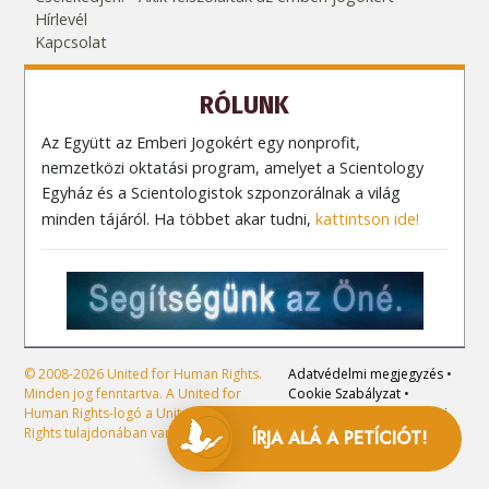
Hírlevél
Kapcsolat
RÓLUNK
Az Együtt az Emberi Jogokért egy nonprofit,
nemzetközi oktatási program, amelyet a Scientology
Egyház és a Scientologistok szponzorálnak a világ
minden tájáról. Ha többet akar tudni,
kattintson ide!
© 2008-2026 United for Human Rights.
Adatvédelmi megjegyzés
•
Minden jog fenntartva. A United for
Cookie Szabályzat
•
Human Rights-logó a United for Human
Használati feltételek
•
Jogi
Rights tulajdonában van.
megjegyzés
ÍRJA ALÁ A
PETÍCIÓT!