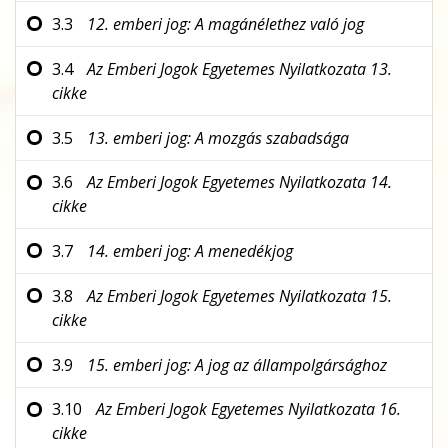
3.3
12. emberi jog:
A magánélethez való jog
3.4
Az
Emberi Jogok Egyetemes Nyilatkozata
13.
cikke
3.5
13. emberi jog:
A mozgás szabadsága
3.6
Az
Emberi Jogok Egyetemes Nyilatkozata
14.
cikke
3.7
14. emberi jog:
A menedékjog
3.8
Az
Emberi Jogok Egyetemes Nyilatkozata
15.
cikke
3.9
15. emberi jog:
A jog az állampolgársághoz
3.10
Az
Emberi Jogok Egyetemes Nyilatkozata
16.
cikke