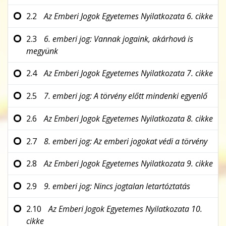
2.2
Az
Emberi Jogok Egyetemes Nyilatkozata
6. cikke
2.3
6. emberi jog:
Vannak jogaink, akárhová is
megyünk
2.4
Az
Emberi Jogok Egyetemes Nyilatkozata
7. cikke
2.5
7. emberi jog:
A törvény előtt mindenki egyenlő
2.6
Az
Emberi Jogok Egyetemes Nyilatkozata
8. cikke
2.7
8. emberi jog:
Az emberi jogokat védi a törvény
2.8
Az
Emberi Jogok Egyetemes Nyilatkozata
9. cikke
2.9
9. emberi jog:
Nincs jogtalan letartóztatás
2.10
Az
Emberi Jogok Egyetemes Nyilatkozata
10.
cikke