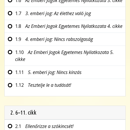
1.6
Az
Emberi Jogok Egyetemes Nyilatkozata
3. cikke
1.7
3. emberi jog:
Az élethez való jog
1.8
Az
Emberi Jogok Egyetemes Nyilatkozata
4. cikke
1.9
4. emberi jog:
Nincs rabszolgaság
1.10
Az
Emberi Jogok Egyetemes Nyilatkozata
5.
cikke
1.11
5. emberi jog:
Nincs kínzás
1.12
Tesztelje le a tudását!
2. 6–11. cikk
2.1
Ellenőrizze a szókincsét!