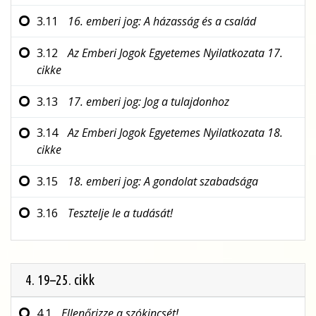
3.11
16. emberi jog:
A házasság és a család
3.12
Az
Emberi Jogok Egyetemes Nyilatkozata
17.
cikke
3.13
17. emberi jog:
Jog a tulajdonhoz
3.14
Az
Emberi Jogok Egyetemes Nyilatkozata
18.
cikke
3.15
18. emberi jog:
A gondolat szabadsága
3.16
Tesztelje le a tudását!
4. 19–25. cikk
4.1
Ellenőrizze a szókincsét!