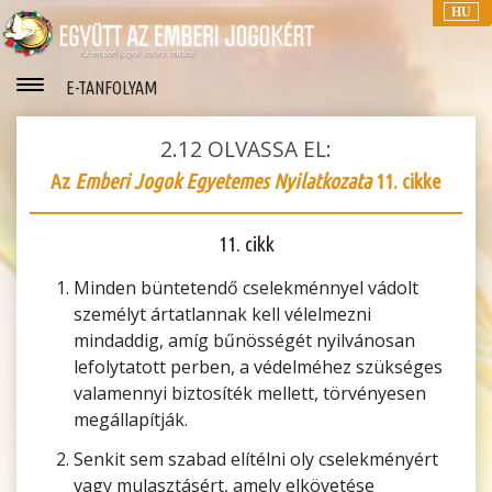
HU
E-TANFOLYAM
2.12
OLVASSA EL:
Az
Emberi Jogok Egyetemes Nyilatkozata
11. cikke
11. cikk
Minden büntetendő cselekménnyel vádolt
személyt ártatlannak kell vélelmezni
mindaddig, amíg bűnösségét nyilvánosan
lefolytatott perben, a védelméhez szükséges
valamennyi biztosíték mellett, törvényesen
megállapítják.
Senkit sem szabad elítélni oly cselekményért
vagy mulasztásért, amely elkövetése