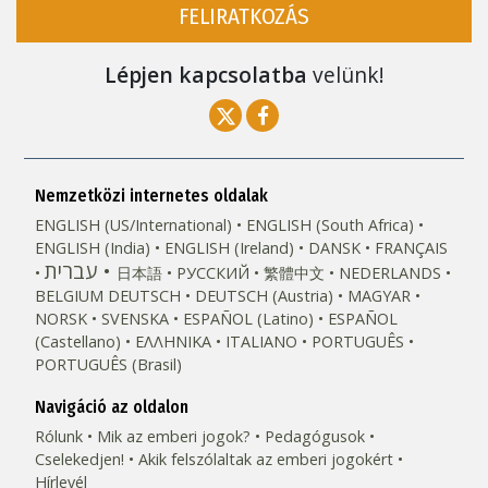
FELIRATKOZÁS
Lépjen kapcsolatba
velünk!
Nemzetközi internetes oldalak
ENGLISH (US/International)
ENGLISH (South Africa)
ENGLISH (India)
ENGLISH (Ireland)
DANSK
FRANÇAIS
עברית
日本語
РУССКИЙ
繁體中文
NEDERLANDS
BELGIUM
DEUTSCH
DEUTSCH (Austria)
MAGYAR
NORSK
SVENSKA
ESPAÑOL (Latino)
ESPAÑOL
(Castellano)
ΕΛΛΗΝΙΚA
ITALIANO
PORTUGUÊS
PORTUGUÊS (Brasil)‎
Navigáció az oldalon
Rólunk
Mik az emberi jogok?
Pedagógusok
Cselekedjen!
Akik felszólaltak az emberi jogokért
Hírlevél