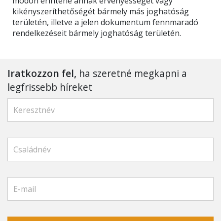
módon érintené annak érvényességét vagy
kikényszeríthetőségét bármely más joghatóság
területén, illetve a jelen dokumentum fennmaradó
rendelkezéseit bármely joghatóság területén.
Iratkozzon fel,
ha szeretné megkapni a
legfrissebb híreket