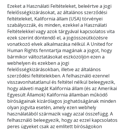
Ezeket a Használati Feltételeket, beleértve a jogi
felelősségkizárásokat, az általános szerződési
feltételeket, Kalifornia állam (USA) törvényei
KÖSZÖNÖM, NEM
szabályozzák, és minden, ezekkel a Használati
Feltételekkel vagy azok tárgyával kapcsolatos vita
ezek szerint döntendő el, a jogösszeütközésre
vonatkozó elvek alkalmazása nélkül. A United for
Human Rights fenntartja magának a jogot, hogy
bármikor változtatásokat eszközöljön ezen a
webhelyen és ezekben a jogi
felelősségkizárásokban, illetve az általános
szerződési feltételekben. A felhasználó ezennel
visszavonhatatlanul és feltétel nélkül beleegyezik,
hogy aláveti magát Kalifornia állam (és az Amerikai
Egyesült Államok) Kalifornia államban működő
bíróságainak kizárólagos joghatóságának minden
olyan jogvita esetén, amely ezen webhely
használatából származik vagy azzal összefügg. A
felhasználó beleegyezik, hogy az ezzel kapcsolatos
peres ügyeket csak az említett bíróságokon