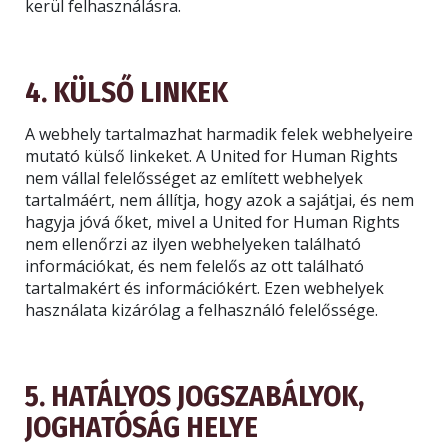
kerül felhasználásra.
4. KÜLSŐ LINKEK
A webhely tartalmazhat harmadik felek webhelyeire
mutató külső linkeket. A United for Human Rights
nem vállal felelősséget az említett webhelyek
tartalmáért, nem állítja, hogy azok a sajátjai, és nem
hagyja jóvá őket, mivel a United for Human Rights
nem ellenőrzi az ilyen webhelyeken található
információkat, és nem felelős az ott található
tartalmakért és információkért. Ezen webhelyek
használata kizárólag a felhasználó felelőssége.
IRATKOZZON FEL FRISSÍTÉSEKRE,
ÉS TUDJA MEG, HOGYAN SEGÍTHET
5. HATÁLYOS JOGSZABÁLYOK,
JOGHATÓSÁG HELYE