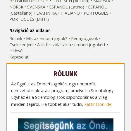
BELGIUM
DEUTSCH
DEUTSCH (Austria)
MAGYAR
NORSK
SVENSKA
ESPAÑOL (Latino)
ESPAÑOL
(Castellano)
ΕΛΛΗΝΙΚA
ITALIANO
PORTUGUÊS
PORTUGUÊS (Brasil)‎
Navigáció az oldalon
Rólunk
Mik az emberi jogok?
Pedagógusok
Cselekedjen!
Akik felszólaltak az emberi jogokért
Hírlevél
Kapcsolat
RÓLUNK
Az Együtt az Emberi Jogokért egy nonprofit,
nemzetközi oktatási program, amelyet a Scientology
Egyház és a Scientologistok szponzorálnak a világ
minden tájáról. Ha többet akar tudni,
kattintson ide!