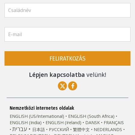
FELIRATKOZÁS
Lépjen kapcsolatba
velünk!
Nemzetközi internetes oldalak
ENGLISH (US/International)
ENGLISH (South Africa)
ENGLISH (India)
ENGLISH (Ireland)
DANSK
FRANÇAIS
עברית
日本語
РУССКИЙ
繁體中文
NEDERLANDS