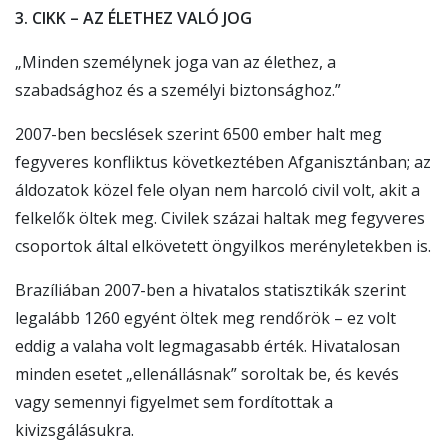
3. CIKK – AZ ÉLETHEZ VALÓ JOG
„Minden személynek joga van az élethez, a
szabadsághoz és a személyi biztonsághoz.”
2007-ben becslések szerint 6500 ember halt meg
fegyveres konfliktus következtében Afganisztánban; az
áldozatok közel fele olyan nem harcoló civil volt, akit a
felkelők öltek meg. Civilek százai haltak meg fegyveres
csoportok által elkövetett öngyilkos merényletekben is.
Brazíliában 2007-ben a hivatalos statisztikák szerint
legalább 1260 egyént öltek meg rendőrök – ez volt
eddig a valaha volt legmagasabb érték. Hivatalosan
minden esetet „ellenállásnak” soroltak be, és kevés
vagy semennyi figyelmet sem fordítottak a
kivizsgálásukra.