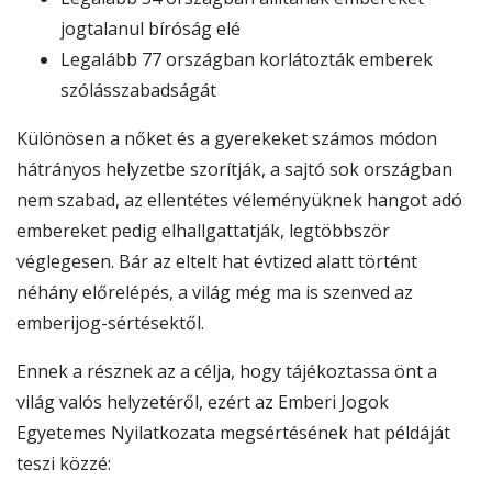
jogtalanul bíróság elé
Legalább 77 országban korlátozták emberek
szólásszabadságát
Különösen a nőket és a gyerekeket számos módon
hátrányos helyzetbe szorítják, a sajtó sok országban
nem szabad, az ellentétes véleményüknek hangot adó
embereket pedig elhallgattatják, legtöbbször
véglegesen. Bár az eltelt hat évtized alatt történt
néhány előrelépés, a világ még ma is szenved az
emberijog-sértésektől.
Ennek a résznek az a célja, hogy tájékoztassa önt a
világ valós helyzetéről, ezért az Emberi Jogok
Egyetemes Nyilatkozata megsértésének hat példáját
teszi közzé: