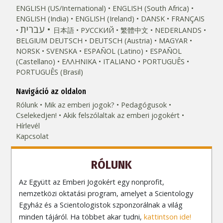
ENGLISH (US/International)
ENGLISH (South Africa)
ENGLISH (India)
ENGLISH (Ireland)
DANSK
FRANÇAIS
עברית
日本語
РУССКИЙ
繁體中文
NEDERLANDS
BELGIUM
DEUTSCH
DEUTSCH (Austria)
MAGYAR
NORSK
SVENSKA
ESPAÑOL (Latino)
ESPAÑOL
(Castellano)
ΕΛΛΗΝΙΚA
ITALIANO
PORTUGUÊS
PORTUGUÊS (Brasil)‎
Navigáció az oldalon
Rólunk
Mik az emberi jogok?
Pedagógusok
Cselekedjen!
Akik felszólaltak az emberi jogokért
Hírlevél
Kapcsolat
RÓLUNK
Az Együtt az Emberi Jogokért egy nonprofit,
nemzetközi oktatási program, amelyet a Scientology
Egyház és a Scientologistok szponzorálnak a világ
minden tájáról. Ha többet akar tudni,
kattintson ide!