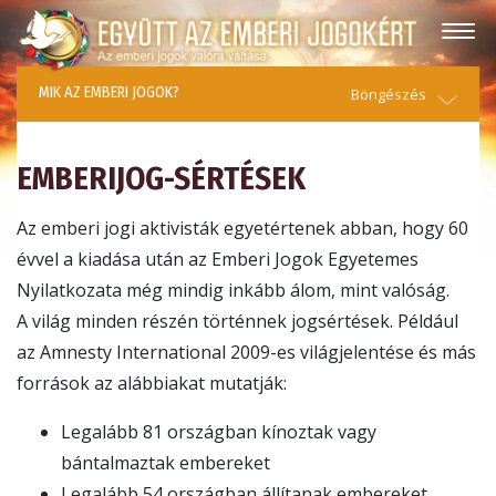
MIK AZ EMBERI JOGOK?
Böngészés
EMBERIJOG-SÉRTÉSEK
Az emberi jogi aktivisták egyetértenek abban, hogy 60
évvel a kiadása után az Emberi Jogok Egyetemes
Nyilatkozata még mindig inkább álom, mint valóság.
A világ minden részén történnek jogsértések. Például
az Amnesty International 2009-es világjelentése és más
források az alábbiakat mutatják:
Legalább 81 országban kínoztak vagy
bántalmaztak embereket
Legalább 54 országban állítanak embereket