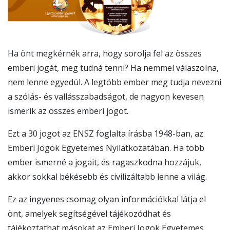
Ha önt megkérnék arra, hogy sorolja fel az összes
emberi jogát, meg tudná tenni? Ha nemmel válaszolna,
nem lenne egyedül. A legtöbb ember meg tudja nevezni
a szólás- és vallásszabadságot, de nagyon kevesen
ismerik az összes emberi jogot.
Ezt a 30 jogot az ENSZ foglalta írásba 1948-ban, az
Emberi Jogok Egyetemes Nyilatkozatában. Ha több
ember ismerné a jogait, és ragaszkodna hozzájuk,
akkor sokkal békésebb és civilizáltabb lenne a világ.
Ez az ingyenes csomag olyan információkkal látja el
önt, amelyek segítségével tájékozódhat és
tájékoztathat másokat az Emberi Jogok Egyetemes