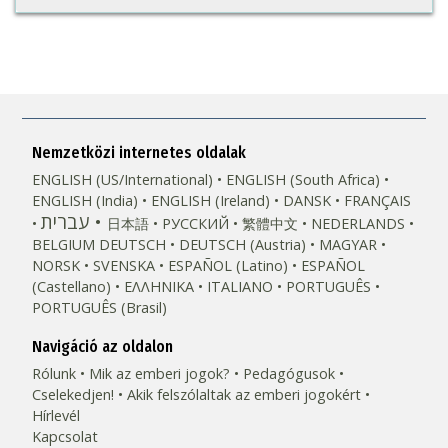
Nemzetközi internetes oldalak
ENGLISH (US/International)
ENGLISH (South Africa)
ENGLISH (India)
ENGLISH (Ireland)
DANSK
FRANÇAIS
עברית
日本語
РУССКИЙ
繁體中文
NEDERLANDS
BELGIUM
DEUTSCH
DEUTSCH (Austria)
MAGYAR
NORSK
SVENSKA
ESPAÑOL (Latino)
ESPAÑOL
(Castellano)
ΕΛΛΗΝΙΚA
ITALIANO
PORTUGUÊS
PORTUGUÊS (Brasil)‎
Navigáció az oldalon
Rólunk
Mik az emberi jogok?
Pedagógusok
Cselekedjen!
Akik felszólaltak az emberi jogokért
Hírlevél
Kapcsolat