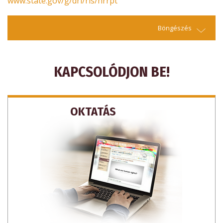
www.state.gov/g/drl/rls/hrrpt
Böngészés
KAPCSOLÓDJON BE!
OKTATÁS