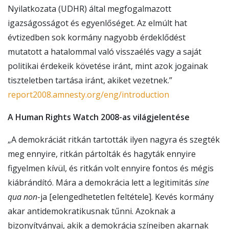
Nyilatkozata (UDHR) által megfogalmazott
igazságosságot és egyenlőséget. Az elmúlt hat
évtizedben sok kormány nagyobb érdeklődést
mutatott a hatalommal való visszaélés vagy a saját
politikai érdekeik követése iránt, mint azok jogainak
tiszteletben tartása iránt, akiket vezetnek.”
report2008.amnesty.org/eng/introduction
A Human Rights Watch 2008-as világjelentése
„A demokráciát ritkán tartották ilyen nagyra és szegték
meg ennyire, ritkán pártolták és hagyták ennyire
figyelmen kívül, és ritkán volt ennyire fontos és mégis
kiábrándító. Mára a demokrácia lett a legitimitás
sine
qua non
-ja [elengedhetetlen feltétele]. Kevés kormány
akar antidemokratikusnak tűnni. Azoknak a
bizonyítványai, akik a demokrácia színeiben akarnak