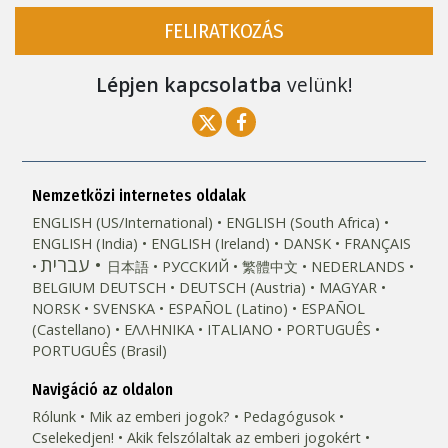
FELIRATKOZÁS
Lépjen kapcsolatba
velünk!
Nemzetközi internetes oldalak
ENGLISH (US/International)
ENGLISH (South Africa)
ENGLISH (India)
ENGLISH (Ireland)
DANSK
FRANÇAIS
עברית
日本語
РУССКИЙ
繁體中文
NEDERLANDS
BELGIUM
DEUTSCH
DEUTSCH (Austria)
MAGYAR
NORSK
SVENSKA
ESPAÑOL (Latino)
ESPAÑOL
(Castellano)
ΕΛΛΗΝΙΚA
ITALIANO
PORTUGUÊS
PORTUGUÊS (Brasil)‎
Navigáció az oldalon
Rólunk
Mik az emberi jogok?
Pedagógusok
Cselekedjen!
Akik felszólaltak az emberi jogokért