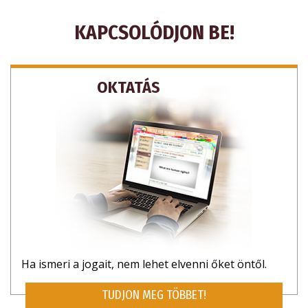
KAPCSOLÓDJON BE!
OKTATÁS
IRATKOZZON FEL FRISSÍTÉSEKRE,
ÉS TUDJA MEG, HOGYAN SEGÍTHET
Ha ismeri a jogait, nem lehet elvenni őket öntől.
TUDJON MEG TÖBBET!