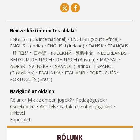
Nemzetközi internetes oldalak
ENGLISH (US/International)
ENGLISH (South Africa)
ENGLISH (India)
ENGLISH (Ireland)
DANSK
FRANÇAIS
עברית
日本語
РУССКИЙ
繁體中文
NEDERLANDS
BELGIUM
DEUTSCH
DEUTSCH (Austria)
MAGYAR
NORSK
SVENSKA
ESPAÑOL (Latino)
ESPAÑOL
(Castellano)
ΕΛΛΗΝΙΚA
ITALIANO
PORTUGUÊS
PORTUGUÊS (Brasil)‎
Navigáció az oldalon
Rólunk
Mik az emberi jogok?
Pedagógusok
Cselekedjen!
Akik felszólaltak az emberi jogokért
Hírlevél
Kapcsolat
RÓLUNK