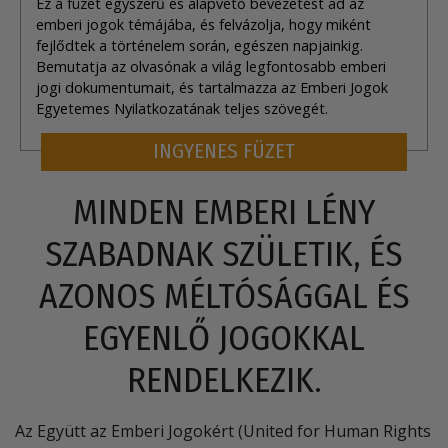
Ez a füzet egyszerű és alapvető bevezetést ad az
emberi jogok témájába, és felvázolja, hogy miként
fejlődtek a történelem során, egészen napjainkig.
Bemutatja az olvasónak a világ legfontosabb emberi
jogi dokumentumait, és tartalmazza az Emberi Jogok
Egyetemes Nyilatkozatának teljes szövegét.
INGYENES FÜZET
MINDEN EMBERI LÉNY
SZABADNAK SZÜLETIK, ÉS
AZONOS MÉLTÓSÁGGAL ÉS
EGYENLŐ JOGOKKAL
RENDELKEZIK.
Az Együtt az Emberi Jogokért (United for Human Rights