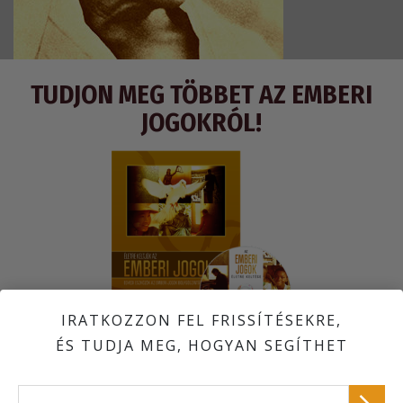
TUDJON MEG TÖBBET AZ EMBERI
JOGOKRÓL!
IRATKOZZON FEL FRISSÍTÉSEKRE,
ÉS TUDJA MEG, HOGYAN SEGÍTHET
DVD, amely bevezetést ad egész világra kiterjedő emberi jogi
programunkba; a díjnyertes film,
Az emberi jogok története
; és
30 társadalmi célú hirdetés, amelyek az Emberi Jogok