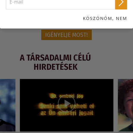
Egyetemes Nyilatkozatának minden cikkét bemutatják.
Rendeljen egy INGYENES Együtt az Emberi Jogokért
információs csomagot!
KÖSZÖNÖM, NEM
IGÉNYELJE MOST!
A TÁRSADALMI CÉLÚ
HIRDETÉSEK