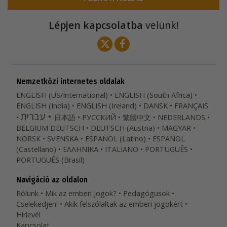
Lépjen kapcsolatba
velünk!
Nemzetközi internetes oldalak
ENGLISH (US/International)
ENGLISH (South Africa)
ENGLISH (India)
ENGLISH (Ireland)
DANSK
FRANÇAIS
עברית
日本語
РУССКИЙ
繁體中文
NEDERLANDS
BELGIUM
DEUTSCH
DEUTSCH (Austria)
MAGYAR
NORSK
SVENSKA
ESPAÑOL (Latino)
ESPAÑOL
(Castellano)
ΕΛΛΗΝΙΚA
ITALIANO
PORTUGUÊS
PORTUGUÊS (Brasil)‎
Navigáció az oldalon
Rólunk
Mik az emberi jogok?
Pedagógusok
Cselekedjen!
Akik felszólaltak az emberi jogokért
Hírlevél
Kapcsolat