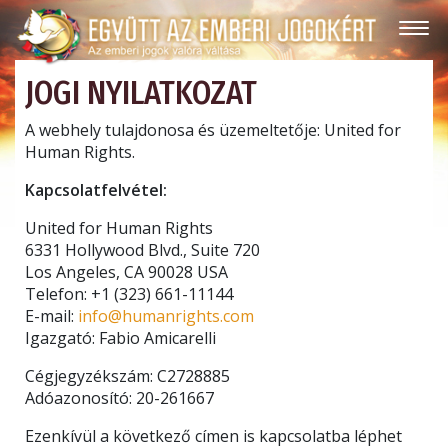
JOGI NYILATKOZAT
A webhely tulajdonosa és üzemeltetője: United for
Human Rights.
Kapcsolatfelvétel:
United for Human Rights
6331 Hollywood Blvd., Suite 720
Los Angeles, CA 90028 USA
Telefon: +1 (323) 661-11144
E-mail:
info@humanrights.com
Igazgató: Fabio Amicarelli
Cégjegyzékszám: C2728885
Adóazonosító: 20-261667
Ezenkívül a következő címen is kapcsolatba léphet