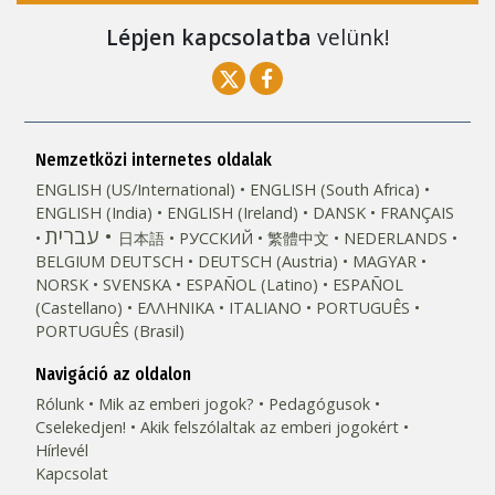
Lépjen kapcsolatba
velünk!
Nemzetközi internetes oldalak
ENGLISH (US/International)
ENGLISH (South Africa)
ENGLISH (India)
ENGLISH (Ireland)
DANSK
FRANÇAIS
עברית
日本語
РУССКИЙ
繁體中文
NEDERLANDS
BELGIUM
DEUTSCH
DEUTSCH (Austria)
MAGYAR
NORSK
SVENSKA
ESPAÑOL (Latino)
ESPAÑOL
(Castellano)
ΕΛΛΗΝΙΚA
ITALIANO
PORTUGUÊS
PORTUGUÊS (Brasil)‎
Navigáció az oldalon
Rólunk
Mik az emberi jogok?
Pedagógusok
Cselekedjen!
Akik felszólaltak az emberi jogokért
Hírlevél
Kapcsolat