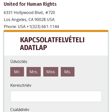
United for Human Rights
6331 Hollywood Blvd., #720
Los Angeles, CA 90028 USA
Phone: USA +1(323) 661-1144
KAPCSOLATFELVÉTELI
ADATLAP
Üdvözlés
Mr.
Mrs.
Miss
Ms.
Keresztnév
Családnév