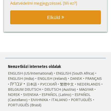
Adatvédelmi megjegyzéssel
.
[Mi ez?]
Elküld
Nemzetközi internetes oldalak
ENGLISH (US/International)
ENGLISH (South Africa)
ENGLISH (India)
ENGLISH (Ireland)
DANSK
FRANÇAIS
עברית
日本語
РУССКИЙ
繁體中文
NEDERLANDS
BELGIUM
DEUTSCH
DEUTSCH (Austria)
MAGYAR
NORSK
SVENSKA
ESPAÑOL (Latino)
ESPAÑOL
(Castellano)
ΕΛΛΗΝΙΚA
ITALIANO
PORTUGUÊS
PORTUGUÊS (Brasil)‎