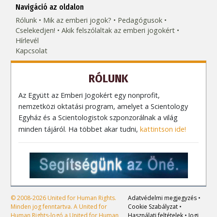
Navigáció az oldalon
Rólunk
Mik az emberi jogok?
Pedagógusok
Cselekedjen!
Akik felszólaltak az emberi jogokért
Hírlevél
Kapcsolat
RÓLUNK
Az Együtt az Emberi Jogokért egy nonprofit,
nemzetközi oktatási program, amelyet a Scientology
Egyház és a Scientologistok szponzorálnak a világ
minden tájáról. Ha többet akar tudni,
kattintson ide!
© 2008-2026 United for Human Rights.
Adatvédelmi megjegyzés
•
Minden jog fenntartva. A United for
Cookie Szabályzat
•
Human Rights-logó a United for Human
Használati feltételek
•
Jogi