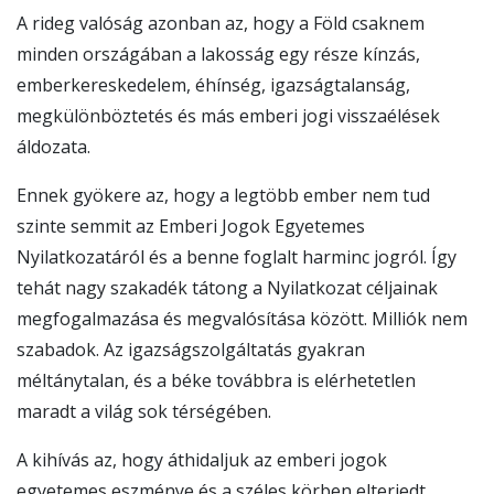
A rideg valóság azonban az, hogy a Föld csaknem
minden országában a lakosság egy része kínzás,
emberkereskedelem, éhínség, igazságtalanság,
megkülönböztetés és más emberi jogi visszaélések
áldozata.
Ennek gyökere az, hogy a legtöbb ember nem tud
szinte semmit az Emberi Jogok Egyetemes
Nyilatkozatáról és a benne foglalt harminc jogról. Így
tehát nagy szakadék tátong a Nyilatkozat céljainak
megfogalmazása és megvalósítása között. Milliók nem
szabadok. Az igazságszolgáltatás gyakran
méltánytalan, és a béke továbbra is elérhetetlen
maradt a világ sok térségében.
A kihívás az, hogy áthidaljuk az emberi jogok
egyetemes eszménye és a széles körben elterjedt