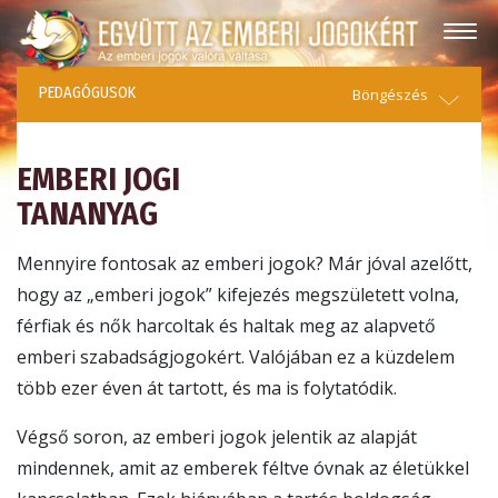
PEDAGÓGUSOK
Böngészés
EMBERI JOGI
TANANYAG
Mennyire fontosak az emberi jogok? Már jóval azelőtt,
hogy az „emberi jogok” kifejezés megszületett volna,
férfiak és nők harcoltak és haltak meg az alapvető
emberi szabadságjogokért. Valójában ez a küzdelem
több ezer éven át tartott, és ma is folytatódik.
Végső soron, az emberi jogok jelentik az alapját
mindennek, amit az emberek féltve óvnak az életükkel