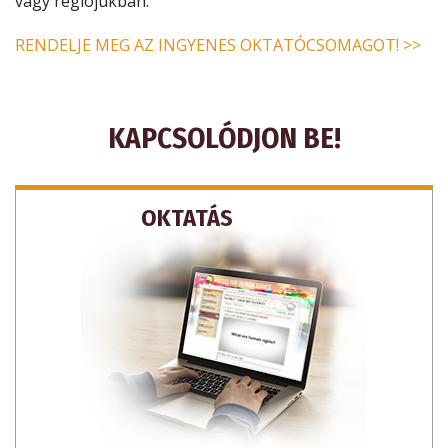
vagy régiójukban.
RENDELJE MEG AZ INGYENES OKTATÓCSOMAGOT! >>
KAPCSOLÓDJON BE!
OKTATÁS
IRATKOZZON FEL FRISSÍTÉSEKRE,
ÉS TUDJA MEG, HOGYAN SEGÍTHET