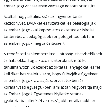
emberi jogi visszaélések valósága közötti óriási űrt.
Azáltal, hogy alkalmazzák az ingyenes tanári
kézikönyvet, DVD-ket és füzeteket, és belefoglalják
az emberi jogokkal kapcsolatos oktatást az iskolai
tantervbe, a pedagógusok rengeteget tudnak tenni
az emberi jogok megvalósításáért.
A rendészeti szakembereknek, bírósági tisztviselőknek
és fiatalokkal foglalkozó mentoroknak is át kell
tanulmányozniuk ezeket az oktatási anyagokat, és fel
kell őket használniuk arra, hogy felhívják a figyelmet
az emberi jogokra a saját szervezetükben és
kormányzati egységükben, ami aztán felgyorsítja majd
az Emberi Jogok Egyetemes Nyilatkozatának
gyakorlatba ültetését az országukban, államukban