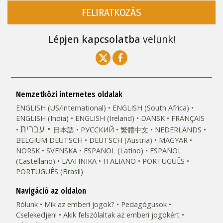
FELIRATKOZÁS
Lépjen kapcsolatba
velünk!
Nemzetközi internetes oldalak
ENGLISH (US/International)
ENGLISH (South Africa)
ENGLISH (India)
ENGLISH (Ireland)
DANSK
FRANÇAIS
עברית
日本語
РУССКИЙ
繁體中文
NEDERLANDS
BELGIUM
DEUTSCH
DEUTSCH (Austria)
MAGYAR
NORSK
SVENSKA
ESPAÑOL (Latino)
ESPAÑOL
(Castellano)
ΕΛΛΗΝΙΚA
ITALIANO
PORTUGUÊS
PORTUGUÊS (Brasil)‎
Navigáció az oldalon
Rólunk
Mik az emberi jogok?
Pedagógusok
Cselekedjen!
Akik felszólaltak az emberi jogokért