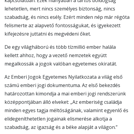
kapcsolatban. Ezek hiányában a tartós boldogság
lehetetlen, mert nincs személyes biztonság, nincs
szabadság, és nincs esély. Ezért minden nép már régóta
felismerte az alapvető fontosságukat, és igyekezett
kifejezésre juttatni és megvédeni őket.
De egy világháború és több tízmillió ember halála
kellett ahhoz, hogy a vezető nemzetek együtt
megalkossák a jogok valóban egyetemes okiratát.
Az Emberi Jogok Egyetemes Nyilatkozata a világ első
számú emberi jogi dokumentuma. Az első bekezdés
határozottan kimondja a mai emberi jogi rendszerünk
középpontjában álló elveket: „Az emberiség családja
minden egyes tagja méltóságának, valamint egyenlő és
elidegeníthetetlen jogainak elismerése alkotja a
szabadság, az igazság és a béke alapját a világon.”