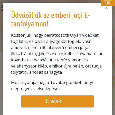
HU
×
Üdvözöljük az emberi jogi E-
E-TANFOLYAM
tanfolyamon!
0.1
NÉZZE MEG EZT A VIDEÓT:
Köszönjük, hogy beiratkozott! Olyan videókat
fog látni, és olyan anyagokat fog elolvasni,
Az emberi jogok története
amelyek mind a 30 alapvető emberi jogát
illusztrálni fogják, és életre keltik. Folyamatosan
követheti a haladását a tanfolyamon, és
This
valahányszor kilép, amikor újra belép, ott tudja
is
The media could not be loaded, either
folytatni, ahol abbahagyta.
a
because the server or network failed
modal
or because the format is not
Most nyomja meg a Tovább gombot, hogy
window.
megtegye az első lépését!
supported.
Play
TOVÁBB
Video