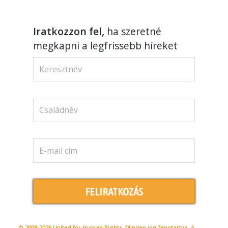
Iratkozzon fel,
ha szeretné
megkapni a legfrissebb híreket
FELIRATKOZÁS
© 2008-2026 United for Human Rights. Minden jog fenntartva. A