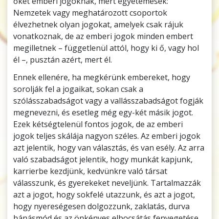
őket emberi jogoknak, mert egyetemesek:
Nemzetek vagy meghatározott csoportok
élvezhetnek olyan jogokat, amelyek csak rájuk
vonatkoznak, de az emberi jogok minden embert
megilletnek – függetlenül attól, hogy ki ő, vagy hol
él –, pusztán azért, mert él.
Ennek ellenére, ha megkérünk embereket, hogy
sorolják fel a jogaikat, sokan csak a
szólásszabadságot vagy a vallásszabadságot fogják
megnevezni, és esetleg még egy-két másik jogot.
Ezek kétségtelenül fontos jogok, de az emberi
jogok teljes skálája nagyon széles. Az emberi jogok
azt jelentik, hogy van választás, és van esély. Az arra
való szabadságot jelentik, hogy munkát kapjunk,
karrierbe kezdjünk, kedvünkre való társat
válasszunk, és gyerekeket neveljünk. Tartalmazzák
azt a jogot, hogy sokfelé utazzunk, és azt a jogot,
hogy nyereségesen dolgozzunk, zaklatás, durva
bánásmód és az önkényes elbocsátás fenyegetése