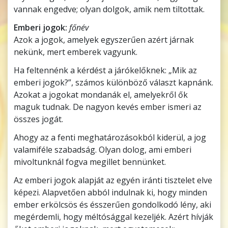
vannak engedve; olyan dolgok, amik nem tiltottak.
Emberi jogok:
főnév
Azok a jogok, amelyek egyszerűen azért járnak
nekünk, mert emberek vagyunk.
Ha feltennénk a kérdést a járókelőknek: „Mik az
emberi jogok?”, számos különböző választ kapnánk.
Azokat a jogokat mondanák el, amelyekről ők
maguk tudnak. De nagyon kevés ember ismeri az
összes jogát.
Ahogy az a fenti meghatározásokból kiderül, a jog
valamiféle szabadság. Olyan dolog, ami emberi
mivoltunknál fogva megillet bennünket.
Az emberi jogok alapját az egyén iránti tisztelet elve
képezi. Alapvetően abból indulnak ki, hogy minden
ember erkölcsös és ésszerűen gondolkodó lény, aki
megérdemli, hogy méltósággal kezeljék. Azért hívják