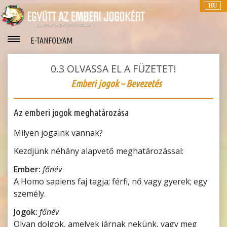
HU
E-TANFOLYAM
0.3
OLVASSA EL A FÜZETET!
Emberi jogok – Bevezetés
Az emberi jogok meghatározása
Milyen jogaink vannak?
Kezdjünk néhány alapvető meghatározással:
Ember:
főnév
A Homo sapiens faj tagja; férfi, nő vagy gyerek; egy
személy.
Jogok:
főnév
Olyan dolgok, amelyek járnak nekünk, vagy meg