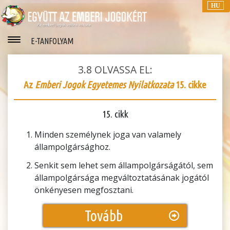
HU
E-TANFOLYAM
3.8
OLVASSA EL:
Az
Emberi Jogok Egyetemes Nyilatkozata
15. cikke
15. cikk
Minden személynek joga van valamely
állampolgársághoz.
Senkit sem lehet sem állampolgárságától, sem
állampolgársága megváltoztatásának jogától
önkényesen megfosztani.
Tovább