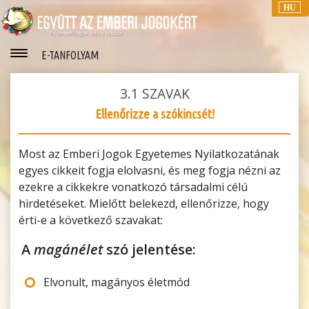
HU
E-TANFOLYAM
3.1
SZAVAK
Ellenőrizze a szókincsét!
Most az Emberi Jogok Egyetemes Nyilatkozatának
egyes cikkeit fogja elolvasni, és meg fogja nézni az
ezekre a cikkekre vonatkozó társadalmi célú
hirdetéseket. Mielőtt belekezd, ellenőrizze, hogy
érti-e a következő szavakat:
A
magánélet
szó jelentése:
Elvonult, magányos életmód