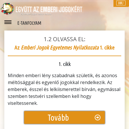
HU
E-TANFOLYAM
1.2
OLVASSA EL:
Az
Emberi Jogok Egyetemes Nyilatkozata
1. cikke
1. cikk
Minden emberi lény szabadnak születik, és azonos
méltósággal és egyenlő jogokkal rendelkezik. Az
emberek, ésszel és lelkiismerettel bírván, egymással
szemben testvéri szellemben kell hogy
viseltessenek.
Tovább