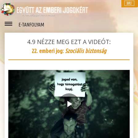
HU
E-TANFOLYAM
4.9
NÉZZE MEG EZT A VIDEÓT:
22. emberi jog:
Szociális biztonság
Play
Video