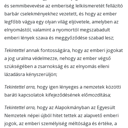
és semmibevevése az emberiség lelkiismeretét fellázító
barbár cselekményekhez vezetett, és hogy az ember
legfőbb vágya egy olyan világ eljövetele, amelyben az
elnyomástól, valamint a nyomortól megszabadult
emberi lények szava és meggyőződése szabad lesz;
Tekintettel
annak fontosságára, hogy az emberi jogokat
a jog uralma védelmezze, nehogy az ember végső
szükségében a zsarnokság és az elnyomás elleni
lázadásra kényszerüljön;
Tekintettel arra,
hogy igen lényeges a nemzetek közötti
baráti kapcsolatok kifejeződésének előmozdítása;
Tekintettel arra,
hogy az Alapokmányban az Egyesült
Nemzetek népei újból hitet tettek az alapvető emberi
jogok, az emberi személyiség méltósága és értéke, a