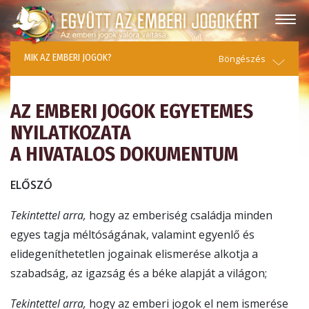
MIK AZ EMBERI JOGOK?
Böngészés
AZ EMBERI JOGOK EGYETEMES
NYILATKOZATA
A HIVATALOS DOKUMENTUM
ELŐSZÓ
Tekintettel arra,
hogy az emberiség családja minden
egyes tagja méltóságának, valamint egyenlő és
elidegeníthetetlen jogainak elismerése alkotja a
szabadság, az igazság és a béke alapját a világon;
Tekintettel arra,
hogy az emberi jogok el nem ismerése