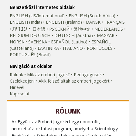
Nemzetközi internetes oldalak
ENGLISH (US/International)
ENGLISH (South Africa)
ENGLISH (India)
ENGLISH (Ireland)
DANSK
FRANÇAIS
עברית
日本語
РУССКИЙ
繁體中文
NEDERLANDS
BELGIUM
DEUTSCH
DEUTSCH (Austria)
MAGYAR
NORSK
SVENSKA
ESPAÑOL (Latino)
ESPAÑOL
(Castellano)
ΕΛΛΗΝΙΚA
ITALIANO
PORTUGUÊS
PORTUGUÊS (Brasil)‎
Navigáció az oldalon
Rólunk
Mik az emberi jogok?
Pedagógusok
Cselekedjen!
Akik felszólaltak az emberi jogokért
Hírlevél
Kapcsolat
RÓLUNK
Az Együtt az Emberi Jogokért egy nonprofit,
nemzetközi oktatási program, amelyet a Scientology
Egyház és a Scientologistok szponzorálnak a világ