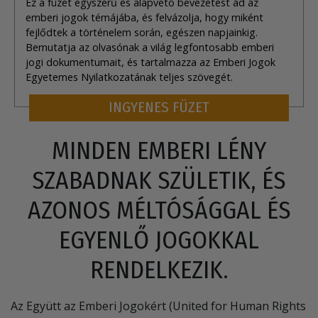
Ez a füzet egyszerű és alapvető bevezetést ad az
emberi jogok témájába, és felvázolja, hogy miként
fejlődtek a történelem során, egészen napjainkig.
Bemutatja az olvasónak a világ legfontosabb emberi
jogi dokumentumait, és tartalmazza az Emberi Jogok
Egyetemes Nyilatkozatának teljes szövegét.
INGYENES FÜZET
MINDEN EMBERI LÉNY
SZABADNAK SZÜLETIK, ÉS
AZONOS MÉLTÓSÁGGAL ÉS
EGYENLŐ JOGOKKAL
RENDELKEZIK.
Az Együtt az Emberi Jogokért (United for Human Rights