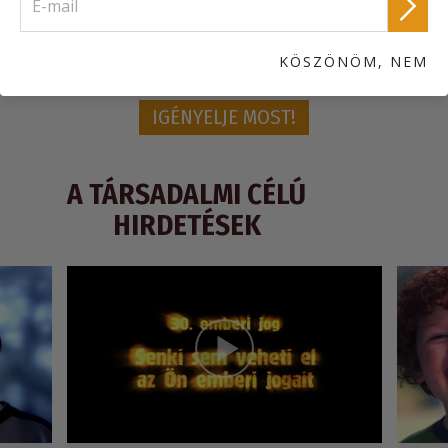
Egyetemes Nyilatkozatának minden cikkét bemutatják.
Rendeljen egy INGYENES Együtt az Emberi Jogokért
információs csomagot!
KÖSZÖNÖM, NEM
IGÉNYELJE MOST!
A TÁRSADALMI CÉLÚ
HIRDETÉSEK