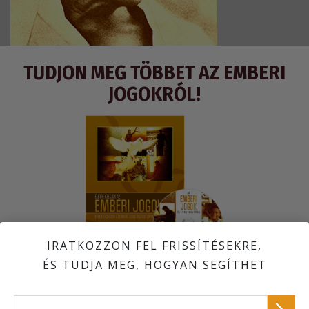
TUDJON MEG TÖBBET AZ EMBERI
JOGOKRÓL!
IRATKOZZON FEL FRISSÍTÉSEKRE,
ÉS TUDJA MEG, HOGYAN SEGÍTHET
DVD, amely bevezetést ad egész világra kiterjedő emberi jogi
programunkba; a díjnyertes film,
Az emberi jogok története
; és
30 társadalmi célú hirdetés, amelyek az Emberi Jogok