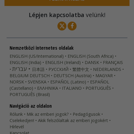
Lépjen kapcsolatba
velünk!
Nemzetközi internetes oldalak
ENGLISH (US/International)
ENGLISH (South Africa)
ENGLISH (India)
ENGLISH (Ireland)
DANSK
FRANÇAIS
עברית
日本語
РУССКИЙ
繁體中文
NEDERLANDS
BELGIUM
DEUTSCH
DEUTSCH (Austria)
MAGYAR
NORSK
SVENSKA
ESPAÑOL (Latino)
ESPAÑOL
(Castellano)
ΕΛΛΗΝΙΚA
ITALIANO
PORTUGUÊS
PORTUGUÊS (Brasil)‎
Navigáció az oldalon
Rólunk
Mik az emberi jogok?
Pedagógusok
Cselekedjen!
Akik felszólaltak az emberi jogokért
Hírlevél
Kapcsolat