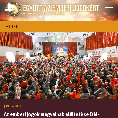
HÍREK
| DÉL-AFRIKA |
Az emberi jogok magvainak elültetése Dél-