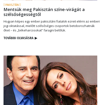
| PAKISZTÁN |
Mentsük meg Pakisztán színe-virágát a
szélsőségességtől
Hogyan képes egy ember pakisztáni fiatalok ezreit elérni az emberi
jogi oktatással, mielőtt szélsőséges csoportok betoborozhatnák
őket – és „békeharcosokat” faragni belőlük.
TOVÁBBI OLVASÁSRA
▶