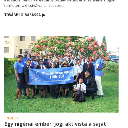
Két sacramentói kerékpáros pozitív hatást ér el az emberi jogok
területén, azt csinálva, amit szeret.
TOVÁBBI OLVASÁSRA
▶
| NIGÉRIA |
Egy nigériai emberi jogi aktivista a saját