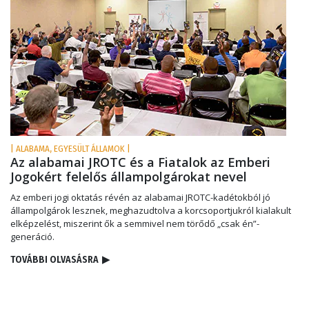
| ALABAMA, EGYESÜLT ÁLLAMOK |
Az alabamai JROTC és a Fiatalok az Emberi
Jogokért felelős állampolgárokat nevel
Az emberi jogi oktatás révén az alabamai JROTC-kadétokból jó
állampolgárok lesznek, meghazudtolva a korcsoportjukról kialakult
elképzelést, miszerint ők a semmivel nem törődő „csak én”-
generáció.
TOVÁBBI OLVASÁSRA
▶