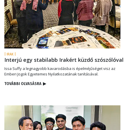
| IRAK |
Interjú egy stabilabb Irakért küzdő szószólóval
Issa Suffy a legnagyobb kavarodásba is épelméjűséget visz az
Emberi Jogok Egyetemes Nyilatkozatának tanításával.
TOVÁBBI OLVASÁSRA
▶