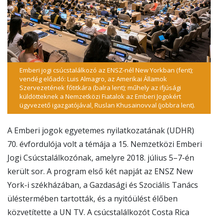
Emberi jogi csúcstalálkozó az ENSZ-nél New Yorkban (fent);
vendég előadó: Luis Almagro, az Amerikai Államok
Szervezetének főtitkára (balra lent); műhely az ifjúsági
küldötteknek a Nemzetközi Fiatalok az Emberi Jogokért
ügyvezető igazgatójával, Ruslan Khusainovval (jobbra lent).
A Emberi jogok egyetemes nyilatkozatának (UDHR)
70. évfordulója volt a témája a 15. Nemzetközi Emberi
Jogi Csúcstalálkozónak, amelyre 2018. július 5–7-én
került sor. A program első két napját az ENSZ New
York-i székházában, a Gazdasági és Szociális Tanács
üléstermében tartották, és a nyitóülést élőben
közvetítette a UN TV. A csúcstalálkozót Costa Rica