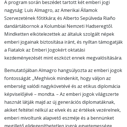
A program során beszédet tartott két emberi jogi
nagyság: Luis Almagro, az Amerikai Államok
Szervezetének főtitkára; és Alberto Sepúlveda Riaño
dandártábornok a Kolumbiai Nemzeti Hadseregtől.
Mindketten elkötelezettek az általuk szolgált népek
emberi jogainak biztosítása iránt, és nyíltan támogatják
a Fiatalok az Emberi Jogokért oktatási
kezdeményezését mint eszközt ennek megvalósítására.
Bemutatójában Almagro hangsúlyozta az emberi jogok
fontosságát: „Meghívok mindenkit, hogy váljon az
emberség valódi nagykövetévé és az etikus diplomácia
képviselőjévé – mondta. – Az emberi jogok világszerte
hasznát látják majd az új generációs diplomatáknak,
akiket feltétel nélkül az elvek és az értékek vezérelnek,
emberi mivoltunk alapvető eszméje és a bennünket
megillető elidegeníthetetlen jogok egyetemessége