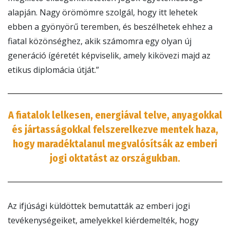
alapján. Nagy örömömre szolgál, hogy itt lehetek
ebben a gyönyörű teremben, és beszélhetek ehhez a
fiatal közönséghez, akik számomra egy olyan új
generáció ígéretét képviselik, amely kikövezi majd az
etikus diplomácia útját.”
A fiatalok lelkesen, energiával telve, anyagokkal
és jártasságokkal felszerelkezve mentek haza,
hogy maradéktalanul megvalósítsák az emberi
jogi oktatást az országukban.
Az ifjúsági küldöttek bemutatták az emberi jogi
tevékenységeiket, amelyekkel kiérdemelték, hogy