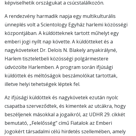
képviselhetik országukat a csúcstalálkozón.
A rendezvény harmadik napja egy multikulturális
ünneplés volt a Scientology Egyház harlemi közösségi
központjában. A küldötteknek tartott műhelyt egy
emberi jogi nyílt nap követte. A küldötteket és a
nagyköveteket Dr. Delois N. Blakely anyakirályné,
Harlem tiszteletbeli közösségi polgármestere
üdvözölte Harlemben. A program során ifjúsági
küldöttek és méltóságok beszámolókat tartottak,
illetve helyi tehetségek léptek fel.
Az ifjúsági küldöttek és nagykövetek ezután nyolc
csapatba szerveződtek, és kimentek az utcákra, hogy
beszéljenek másokkal a jogaikról, az UDHR 29. cikkét
bemutató, „Felelősség” című Fiatalok az Emberi
Jogokért társadalmi célú hirdetés szellemében, amely