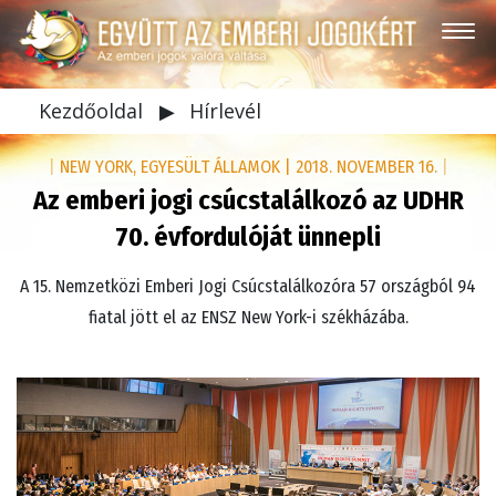
Kezdőoldal
▶
Hírlevél
|
NEW YORK, EGYESÜLT ÁLLAMOK
|
2018. NOVEMBER 16.
|
Az emberi jogi csúcstalálkozó az UDHR
70. évfordulóját ünnepli
A 15. Nemzetközi Emberi Jogi Csúcstalálkozóra 57 országból 94
fiatal jött el az ENSZ New York-i székházába.