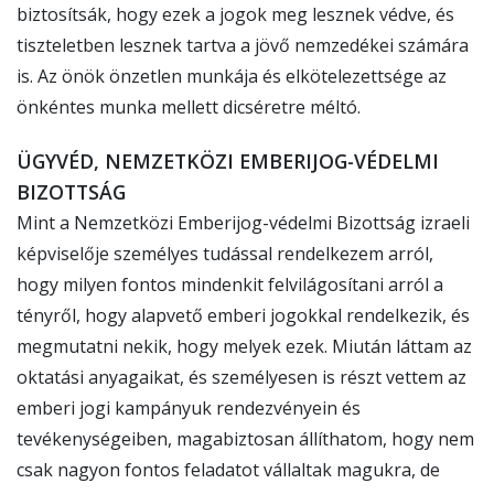
biztosítsák, hogy ezek a jogok meg lesznek védve, és
tiszteletben lesznek tartva a jövő nemzedékei számára
is. Az önök önzetlen munkája és elkötelezettsége az
önkéntes munka mellett dicséretre méltó.
ÜGYVÉD, NEMZETKÖZI EMBERIJOG-VÉDELMI
BIZOTTSÁG
Mint a Nemzetközi Emberijog-védelmi Bizottság izraeli
képviselője személyes tudással rendelkezem arról,
hogy milyen fontos mindenkit felvilágosítani arról a
tényről, hogy alapvető emberi jogokkal rendelkezik, és
megmutatni nekik, hogy melyek ezek. Miután láttam az
oktatási anyagaikat, és személyesen is részt vettem az
emberi jogi kampányuk rendezvényein és
tevékenységeiben, magabiztosan állíthatom, hogy nem
csak nagyon fontos feladatot vállaltak magukra, de