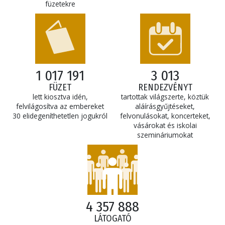
füzetekre
1 017 191
3 013
FÜZET
RENDEZVÉNYT
lett kiosztva idén,
tartottak világszerte, köztük
felvilágosítva az embereket
aláírásgyűjtéseket,
30 elidegeníthetetlen jogukról
felvonulásokat, koncerteket,
vásárokat és iskolai
szemináriumokat
4 357 888
LÁTOGATÓ