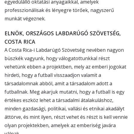
egyedülálló oktatási anyagaikkal, amelyek
professzionálisak és lényegre törőek, nagyszerű
munkát végeznek.
ELNÖK, ORSZÁGOS LABDARÚGÓ SZÖVETSÉG,
COSTA RICA
A Costa Rica-i Labdarúgó Szövetség nevében nagyon
büszkék vagyunk, hogy válogatottunkkal részt
vehetünk ebben a projektben, mely az emberi jogokat
hirdeti, hogy a futball visszaadjon valamit a
társadalomnak abból, amit a társadalom adott a
futballnak. Meg akarjuk mutatni, hogy a futball is egy
értékes eszköz lehet a társadalmi átalakuláshoz,
minden gazdasági, politikai, vallási és etnikai akadályt
áttörve, és mint ilyen, részt vehet és részt is kell vennie
olyan projektekben, amelyek az emberiség javára
válnak.