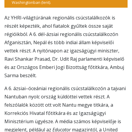
Washingtonban (lent).
Az YHRI-világtúrának regionális csúcstalálkozók is
részét képezték, ahol fiatalok gyűltek össze saját
régióikból. A 6. dél-ázsiai regionális csúcstalálkozón
Afganisztán, Nepál és több indiai állam képviselői
vettek részt. A nyitónapon az igazságügyi miniszter,
Ravi Shankar Prasad, Dr. Udit Raj parlamenti képviselő
és az Országos Emberi Jogi Bizottság főtitkára, Ambuj
Sarma beszélt.
A 6. ázsiai–óceániai regionális csúcstalálkozón a tajvani
Nantuban nyolc ország küldöttei vettek részt. A
felszólalók között ott volt Nantu megye titkára, a
Korrekciós Hivatal főtitkára és az Igazságügyi
Minisztérium ügyésze. A média számos képviselője is
megjelent, például az
Educator
magazintól, a United