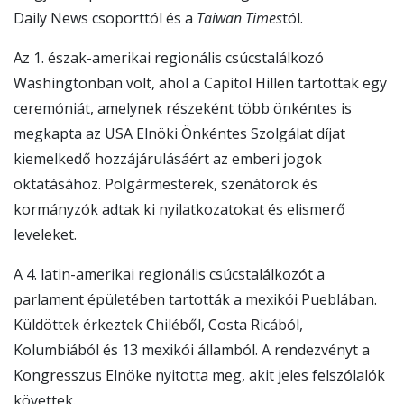
Daily News csoporttól és a
Taiwan Times
tól.
Az 1. észak-amerikai regionális csúcstalálkozó
Washingtonban volt, ahol a Capitol Hillen tartottak egy
ceremóniát, amelynek részeként több önkéntes is
megkapta az USA Elnöki Önkéntes Szolgálat díjat
kiemelkedő hozzájárulásáért az emberi jogok
oktatásához. Polgármesterek, szenátorok és
kormányzók adtak ki nyilatkozatokat és elismerő
leveleket.
A 4. latin-amerikai regionális csúcstalálkozót a
parlament épületében tartották a mexikói Pueblában.
Küldöttek érkeztek Chiléből, Costa Ricából,
Kolumbiából és 13 mexikói államból. A rendezvényt a
Kongresszus Elnöke nyitotta meg, akit jeles felszólalók
követtek.