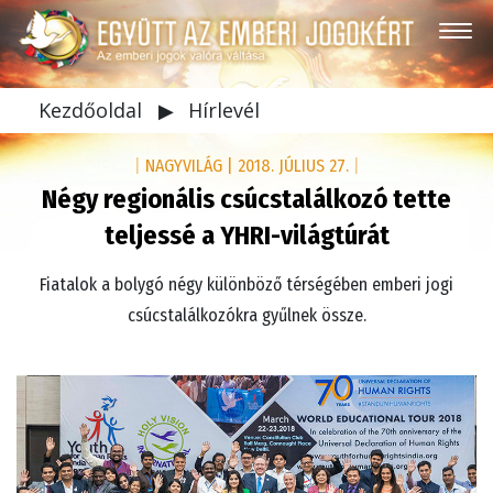
Kezdőoldal
▶
Hírlevél
|
NAGYVILÁG
|
2018. JÚLIUS 27.
|
Négy regionális csúcstalálkozó tette
teljessé a YHRI-világtúrát
Fiatalok a bolygó négy különböző térségében emberi jogi
csúcstalálkozókra gyűlnek össze.