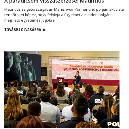
A paradicsom visszaszerzése: Mauritius
Mauritius szigetországában Manishwar Purmanund polgári aktivista
rendőröket képez, hogy felhívja a figyelmet a minden polgárt
megillető egyetemes jogokra.
TOVÁBBI OLVASÁSRA
▶