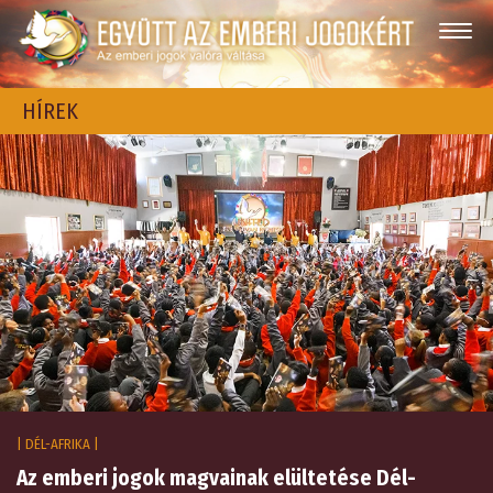
HÍREK
| DÉL-AFRIKA |
Az emberi jogok magvainak elültetése Dél-