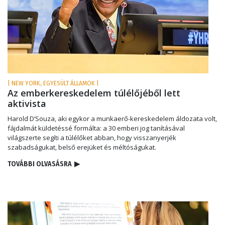
| NEW YORK, EGYESÜLT ÁLLAMOK |
Az emberkereskedelem túlélőjéből lett
aktivista
Harold D’Souza, aki egykor a munkaerő-kereskedelem áldozata volt,
fájdalmát küldetéssé formálta: a 30 emberi jog tanításával
világszerte segíti a túlélőket abban, hogy visszanyerjék
szabadságukat, belső erejüket és méltóságukat.
TOVÁBBI OLVASÁSRA
▶