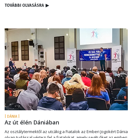
TOVÁBBI OLVASÁSRA
▶
| DÁNIA |
Az út élén Dániában
Az osztálytermektől az utcákig a Fiatalok az Emberi Jogokért Dánia
olyan tudással vértezi fel a fiatalokat, amely segíti őket az emberi