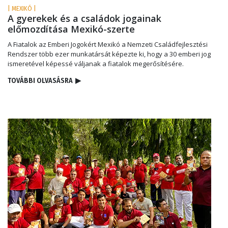
| MEXIKÓ |
A gyerekek és a családok jogainak
előmozdítása Mexikó-szerte
A Fiatalok az Emberi Jogokért Mexikó a Nemzeti Családfejlesztési
Rendszer több ezer munkatársát képezte ki, hogy a 30 emberi jog
ismeretével képessé váljanak a fiatalok megerősítésére.
TOVÁBBI OLVASÁSRA
▶