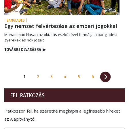
| BANGLADES |
Egy nemzet felvértezése az emberi jogokkal
Mohammad Hasan az oktatás eszközével formálja a bangladesi
gyerekek és nők jogait.
TOVÁBBI OLVASÁSRA
▶
1
2
3
4
5
6
FELIRATKOZÁS
Iratkozzon fel, ha szeretné megkapni a legfrissebb híreket
az Alapítványtól