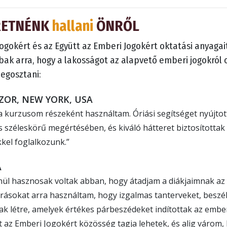
RETNÉNK
hallani
ÖNRŐL
Jogokért és az Együtt az Emberi Jogokért oktatási anyagai
ak arra, hogy a lakosságot az alapvető emberi jogokról 
megosztani:
ZOR, NEW YORK, USA
a kurzusom részeként használtam. Óriási segítséget nyújtot
 széleskörű megértésében, és kiváló hátteret biztosítottak 
kel foglalkozunk.”
A
nül hasznosak voltak abban, hogy átadjam a diákjaimnak az
rrásokat arra használtam, hogy izgalmas tanterveket, beszé
k létre, amelyek értékes párbeszédeket indítottak az ember
 az Emberi Jogokért közösség tagja lehetek, és alig várom,