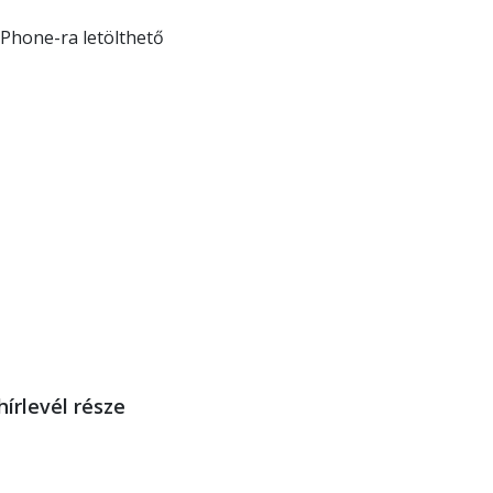
 iPhone-ra letölthető
hírlevél része