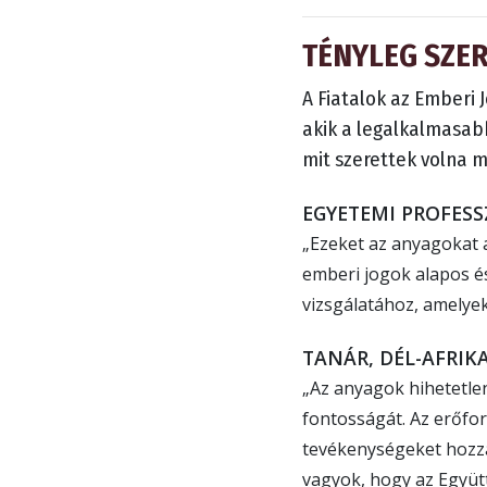
TÉNYLEG SZE
A Fiatalok az Emberi 
akik a legalkalmasabb
mit szerettek volna 
EGYETEMI PROFESS
„Ezeket az anyagokat 
emberi jogok alapos és
vizsgálatához, amelyek
TANÁR, DÉL-AFRIK
„Az anyagok hihetetle
fontosságát. Az erőfo
tevékenységeket hozza
vagyok, hogy az Együtt