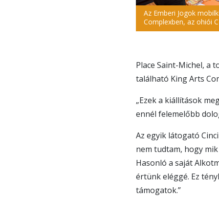
Az Emberi Jogok mobilkiá
Complexben, az ohiói 
Place Saint-Michel, a 
található King Arts Co
„Ezek a kiállítások m
ennél felemelőbb dolo
Az egyik látogató Cinc
nem tudtam, hogy mik 
Hasonló a saját Alko
értünk eléggé. Ez tén
támogatok.”