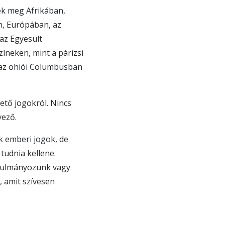
nek meg Afrikában,
n, Európában, az
az Egyesült
íneken, mint a párizsi
és az ohiói Columbusban
ető jogokról. Nincs
vező.
ek emberi jogok, de
tudnia kellene.
anulmányozunk vagy
, amit szívesen