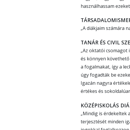
használhassam ezeket 
TÁRSADALOMISMERE
„A diákjaim számára n
TANÁR ÉS CIVIL SZ
„Az oktatói csomagot i
és könnyen követhető 
a fogalmakat, így a le
úgy fogadták be ezeke
Igazán nagyra értékel
értékes és sokoldalúa
KÖZÉPISKOLÁS DIÁ
„Mindig is érdekeltek 
terjesztését minden i
jogokkal foglalkozzon,