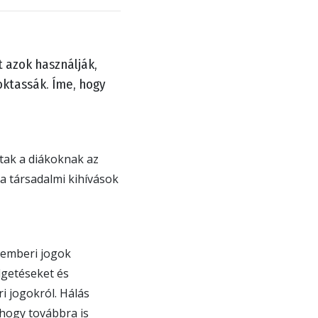
t azok használják,
oktassák. Íme, hogy
tak a diákoknak az
a társadalmi kihívások
 emberi jogok
lgetéseket és
i jogokról. Hálás
 hogy továbbra is