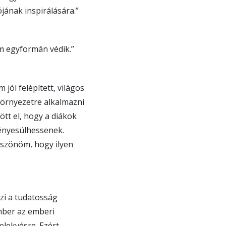
jának inspirálására.”
m egyformán védik.”
jól felépített, világos
környezetre alkalmazni
ött el, hogy a diákok
vényesülhessenek.
öszönöm, hogy ilyen
zi a tudatosság
mber az emberi
elekvésre. Ezért