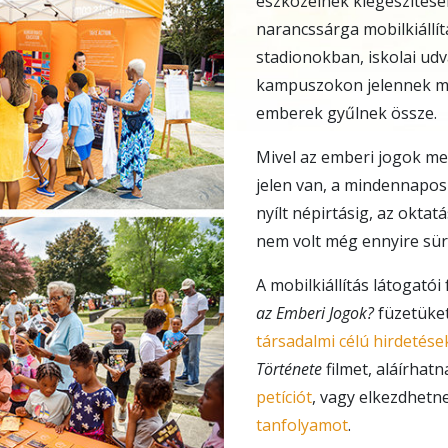
eszközeinek kiegészítése
narancssárga mobilkiállí
stadionokban, iskolai ud
kampuszokon jelennek me
emberek gyűlnek össze.
Mivel az emberi jogok me
jelen van, a mindennapos 
nyílt népirtásig, az okta
nem volt még ennyire sür
A mobilkiállítás látogatói 
az Emberi Jogok?
füzetüket
társadalmi célú hirdetése
Története
filmet, aláírhat
petíciót
, vagy elkezdhetn
tanfolyamot
.