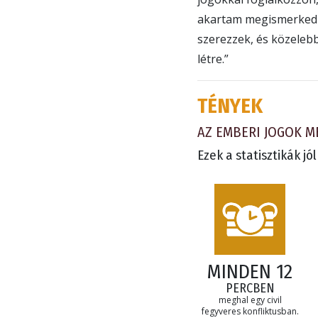
akartam megismerkedni 
szerezzek, és közeleb
létre.”
TÉNYEK
AZ EMBERI JOGOK M
Ezek a statisztikák jó
MINDEN 12
PERCBEN
meghal egy civil
fegyveres konfliktusban.