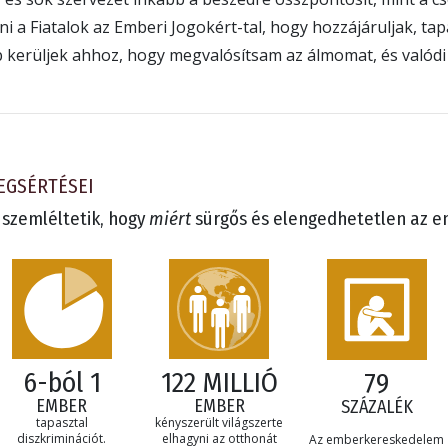
a Fiatalok az Emberi Jogokért-tal, hogy hozzájáruljak, tap
b kerüljek ahhoz, hogy megvalósítsam az álmomat, és valódi
EGSÉRTÉSEI
l szemléltetik, hogy
miért
sürgős és elengedhetetlen az e
6-ból 1
122 MILLIÓ
79
EMBER
EMBER
SZÁZALÉK
tapasztal
kényszerült világszerte
diszkriminációt.
elhagyni az otthonát
Az emberkereskedelem