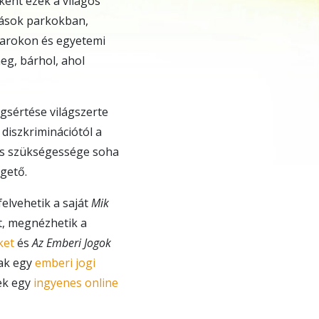
ként ezek a világos
tások parkokban,
varokon és egyetemi
g, bárhol, ahol
gsértése világszerte
diszkriminációtól a
tás szükségessége soha
gető.
felvehetik a saját
Mik
, megnézhetik a
ket
és
Az Emberi Jogok
nak egy
emberi jogi
ek egy
ingyenes online