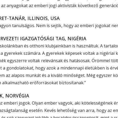
az anyagokat az emberi jogi aktivisták következő generáció
T-TANÁR, ILLINOIS, USA
agyon tanulságos. Nem is sejtik, hogy az emberi jogokat ne
ERVEZETI IGAZGATÓSÁGI TAG, NIGÉRIA
skolánkban és otthoni klubjainkban is használtuk. A tartalom 
a gyerekek számára. A gyerekek képesek voltak a nigériai 
ckék egyszerre voltak relevánsak és hatásosak. Örömmel tölt
t a gondolatokat, hogy azok a mindennapi életükben is ér
em az alapos munkát és a kiváló minőséget. Még egyszer k
n alkalmazható erőforrásokat biztosítanak.”
K, NORVÉGIA
az emberi jogok. Olyan ember vagyok, aki kötelességének ér
gazságtalanság esetén. Kevés lehetőség van arra, hogy az e
 és sok szervezet inkább a beszédre összpontosít, mint a cs