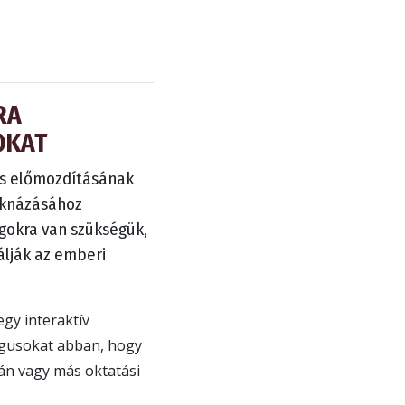
RA
OKAT
lis előmozdításának
iaknázásához
okra van szükségük,
lják az emberi
egy interaktív
ógusokat abban, hogy
án vagy más oktatási