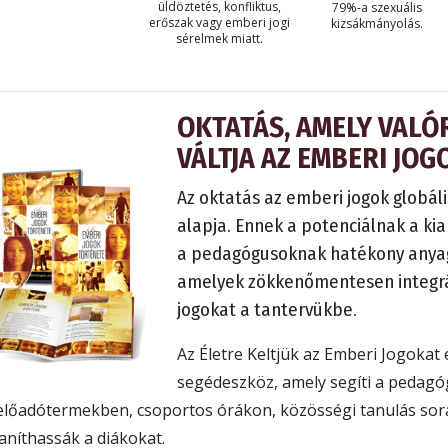
üldöztetés, konfliktus,
79%‑a szexuális
erőszak vagy emberi jogi
kizsákmányolás.
sérelmek miatt.
OKTATÁS, AMELY VALÓ
VÁLTJA AZ EMBERI JOG
Az oktatás az emberi jogok globá
alapja. Ennek a potenciálnak a k
a pedagógusoknak hatékony anyag
amelyek zökkenőmentesen integrá
jogokat a tantervükbe.
Az Életre Keltjük az Emberi Jogokat 
segédeszköz, amely segíti a pedag
előadótermekben, csoportos órákon, közösségi tanulás sor
aníthassák a diákokat.