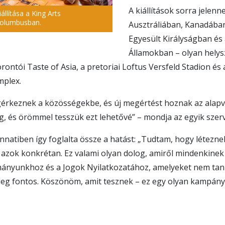
A kiállítások sorra jelen
llítása a King Arts
Columbusban.
Ausztráliában, Kanadába
Egyesült Királyságban és 
Államokban – olyan helysz
torontói Taste of Asia, a pretoriai Loftus Versfeld Stadion 
mplex.
egérkeznek a közösségekbe, és új megértést hoznak az alapv
g, és örömmel tesszük ezt lehetővé” – mondja az egyik szer
innatiben így foglalta össze a hatást: „Tudtam, hogy létezn
azok konkrétan. Ez valami olyan dolog, amiről mindenkinek 
tmányunkhoz és a Jogok Nyilatkozatához, amelyeket nem t
yleg fontos. Köszönöm, amit tesznek – ez egy olyan kampány