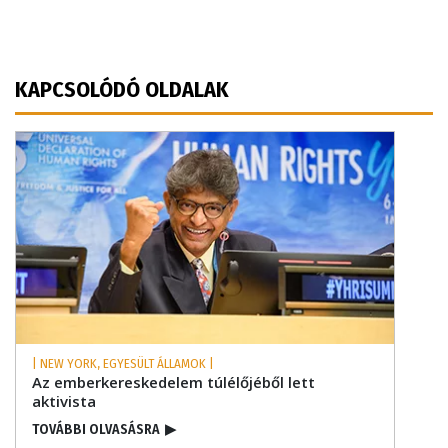
KAPCSOLÓDÓ OLDALAK
| NEW YORK, EGYESÜLT ÁLLAMOK |
Az emberkereskedelem túlélőjéből lett
aktivista
TOVÁBBI OLVASÁSRA
▶