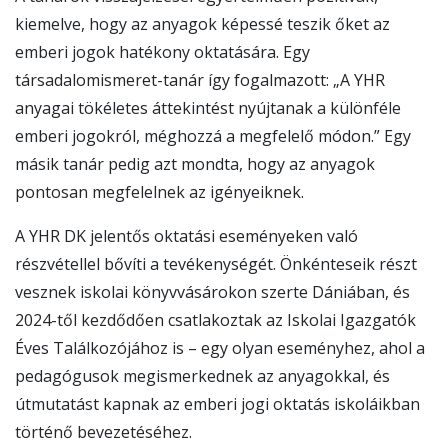
kiemelve, hogy az anyagok képessé teszik őket az
emberi jogok hatékony oktatására. Egy
társadalomismeret-tanár így fogalmazott: „A YHR
anyagai tökéletes áttekintést nyújtanak a különféle
emberi jogokról, méghozzá a megfelelő módon.” Egy
másik tanár pedig azt mondta, hogy az anyagok
pontosan megfelelnek az igényeiknek.
A YHR DK jelentős oktatási eseményeken való
részvétellel bővíti a tevékenységét. Önkénteseik részt
vesznek iskolai könyvvásárokon szerte Dániában, és
2024-től kezdődően csatlakoztak az Iskolai Igazgatók
Éves Találkozójához is – egy olyan eseményhez, ahol a
pedagógusok megismerkednek az anyagokkal, és
útmutatást kapnak az emberi jogi oktatás iskoláikban
történő bevezetéséhez.