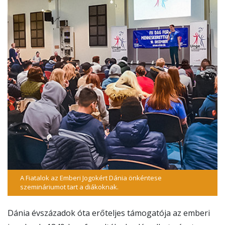
A Fiatalok az Emberi Jogokért Dánia önkéntese
szemináriumot tart a diákoknak.
Dánia évszázadok óta erőteljes támogatója az emberi