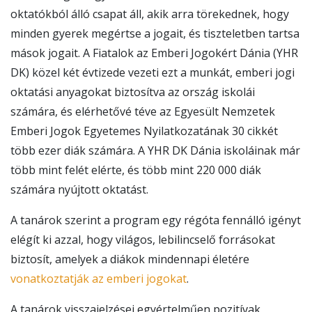
oktatókból álló csapat áll, akik arra törekednek, hogy
minden gyerek megértse a jogait, és tiszteletben tartsa
mások jogait. A Fiatalok az Emberi Jogokért Dánia (YHR
DK) közel két évtizede vezeti ezt a munkát, emberi jogi
oktatási anyagokat biztosítva az ország iskolái
számára, és elérhetővé téve az Egyesült Nemzetek
Emberi Jogok Egyetemes Nyilatkozatának 30 cikkét
több ezer diák számára. A YHR DK Dánia iskoláinak már
több mint felét elérte, és több mint 220 000 diák
számára nyújtott oktatást.
A tanárok szerint a program egy régóta fennálló igényt
elégít ki azzal, hogy világos, lebilincselő forrásokat
biztosít, amelyek a diákok mindennapi életére
vonatkoztatják az emberi jogokat
.
A tanárok visszajelzései egyértelműen pozitívak,