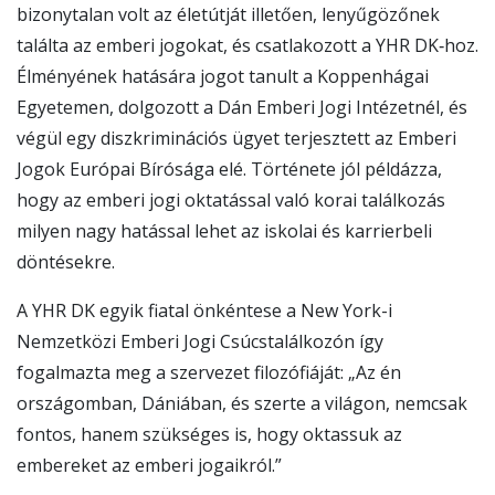
bizonytalan volt az életútját illetően, lenyűgözőnek
találta az emberi jogokat, és csatlakozott a YHR DK‑hoz.
Élményének hatására jogot tanult a Koppenhágai
Egyetemen, dolgozott a Dán Emberi Jogi Intézetnél, és
végül egy diszkriminációs ügyet terjesztett az Emberi
Jogok Európai Bírósága elé. Története jól példázza,
hogy az emberi jogi oktatással való korai találkozás
milyen nagy hatással lehet az iskolai és karrierbeli
döntésekre.
A YHR DK egyik fiatal önkéntese a New York-i
Nemzetközi Emberi Jogi Csúcstalálkozón így
fogalmazta meg a szervezet filozófiáját: „Az én
országomban, Dániában, és szerte a világon, nemcsak
fontos, hanem szükséges is, hogy oktassuk az
embereket az emberi jogaikról.”