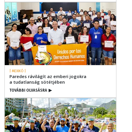
| MEXIKÓ |
Paredes rávilágít az emberi jogokra
a tudatlanság sötétjében
TOVÁBBI OLVASÁSRA
▶