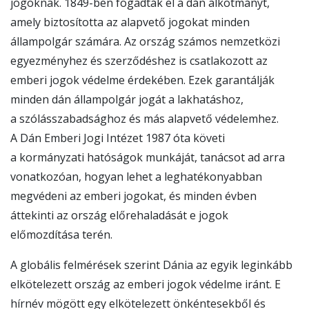
jogoknak. 1849-ben fogadták el a dán alkotmányt,
amely biztosította az alapvető jogokat minden
állampolgár számára. Az ország számos nemzetközi
egyezményhez és szerződéshez is csatlakozott az
emberi jogok védelme érdekében. Ezek garantálják
minden dán állampolgár jogát a lakhatáshoz,
a szólásszabadsághoz és más alapvető védelemhez.
A Dán Emberi Jogi Intézet 1987 óta követi
a kormányzati hatóságok munkáját, tanácsot ad arra
vonatkozóan, hogyan lehet a leghatékonyabban
megvédeni az emberi jogokat, és minden évben
áttekinti az ország előrehaladását e jogok
előmozdítása terén.
A globális felmérések szerint Dánia az egyik leginkább
elkötelezett ország az emberi jogok védelme iránt. E
hírnév mögött egy elkötelezett önkéntesekből és