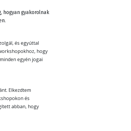
g, hogyan gyakorolnak
en.
olgál, és egyúttal
s workshopokhoz, hogy
k minden egyén jogai
ánt. Elkezdtem
rkshopokon és
gített abban, hogy