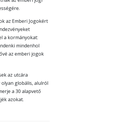
tnak az emberi jogi
ességére.
ok az Emberi Jogokért
endezvényeket
fel a kormányokat:
indenki mindenhol
zővé az emberi jogok
sek az utcára
lyan globális, alulról
erje a 30 alapvető
jék azokat.