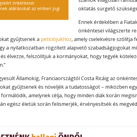
számok világosan rámuta
gokért önkéntesei
oktatás sürgető szükség
ek aláírásokat az emberi jogi
Ennek érdekében a Fiatal
önkéntesei világszerte r
sokat gyűjtsenek a
petíciójukhoz
, amely cselekvésre szólítja 
y a nyilatkozatban rögzített alapvető szabadságjogokat m
és élvezze, felszólítjuk a kormányokat, hogy tegyék kötele
n.”
yesült Államokig, Franciaországtól Costa Ricáig az önkénte
okat gyűjtsenek és növeljék a tudatosságot – miközben egy o
ormálódik, amelynek célja, hogy minden diák korán megism
án egész életük során felismerjék, érvényesítsék és megvéd