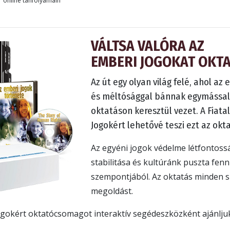
online tanfolyamain
VÁLTSA VALÓRA AZ
EMBERI JOGOKAT OKT
Az út egy olyan világ felé, ahol az
és méltósággal bánnak egymással
oktatáson keresztül vezet. A Fiata
Jogokért lehetővé teszi ezt az ok
Az egyéni jogok védelme létfontos
stabilitása és kultúránk puszta fe
szempontjából. Az oktatás minden sz
megoldást.
Jogokért oktatócsomagot interaktív segédeszközként ajánl