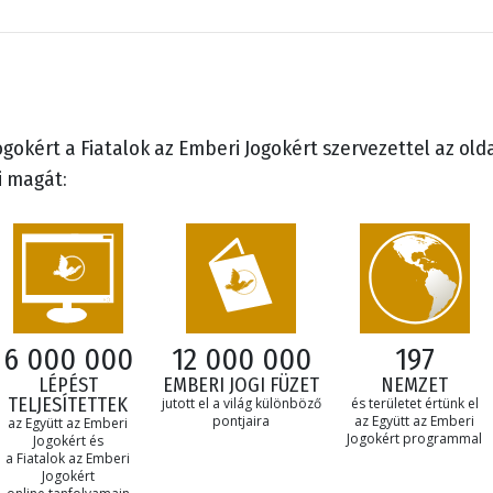
ogokért a Fiatalok az Emberi Jogokért szervezettel az old
 magát:
6 000 000
12 000 000
197
LÉPÉST
EMBERI JOGI FÜZET
NEMZET
TELJESÍTETTEK
jutott el a világ különböző
és területet értünk el
pontjaira
az Együtt az Emberi
az Együtt az Emberi
Jogokért programmal
Jogokért és
a Fiatalok az Emberi
Jogokért