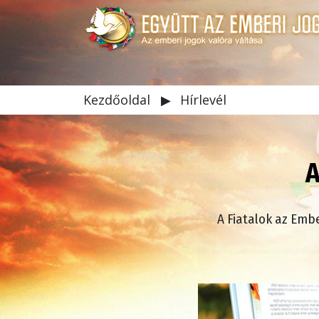
Kezdőoldal
▶
Hírlevél
A
A Fiatalok az Embe