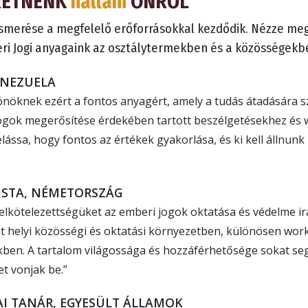
RETNÉNK
hallani
ÖNRŐL
smerése a megfelelő erőforrásokkal kezdődik. Nézze me
eri Jogi anyagaink az osztálytermekben és a közösségekb
ENEZUELA
nöknek ezért a fontos anyagért, amely a tudás átadására sz
jogok megerősítése érdekében tartott beszélgetésekhez é
ássa, hogy fontos az értékek gyakorlása, és ki kell állnun
VISTA, NÉMETORSZÁG
elkötelezettségüket az emberi jogok oktatása és védelme ir
t helyi közösségi és oktatási környezetben, különösen wo
kben. A tartalom világossága és hozzáférhetősége sokat se
t vonjak be.”
AI TANÁR, EGYESÜLT ÁLLAMOK