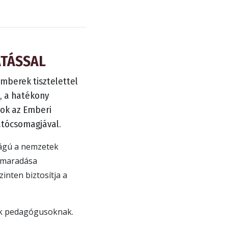
ATÁSSAL
 emberek tisztelettel
, a hatékony
lok az Emberi
tatócsomagjával.
ságú a nemzetek
nnmaradása
inten biztosítja a
juk pedagógusoknak.