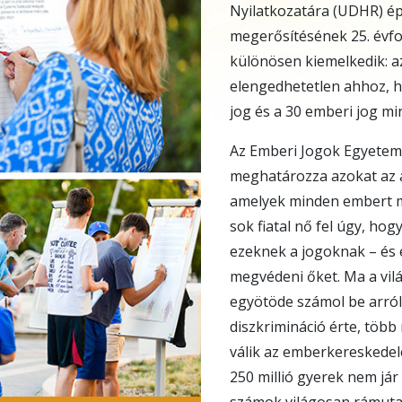
Nyilatkozatára (UDHR) épí
megerősítésének 25. évfo
különösen kiemelkedik: a
elengedhetetlen ahhoz, h
jog és a 30 emberi jog mi
Az Emberi Jogok Egyetem
meghatározza azokat az a
amelyek minden embert me
sok fiatal nő fel úgy, ho
ezeknek a jogoknak – és 
megvédeni őket. Ma a vi
egyötöde számol be arról
diszkrimináció érte, több
válik az emberkereskedel
250 millió gyerek nem jár