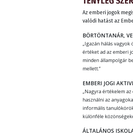
TÉNYLEG SZE
Az emberi jogok megi
valódi hatást az Emb
BÖRTÖNTANÁR, V
„Igazán hálás vagyok ö
értéket ad az emberi 
minden állampolgár bel
mellett.”
EMBERI JOGI AKTI
„Nagyra értékelem az 
használni az anyagoka
informális tanulókörö
különféle közönségeke
ÁLTALÁNOS ISKOL