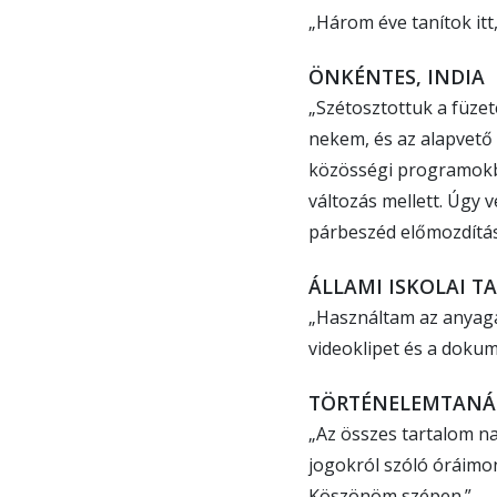
„Három éve tanítok itt
ÖNKÉNTES, INDIA
„Szétosztottuk a füzet
nekem, és az alapvető
közösségi programokba 
változás mellett. Úgy 
párbeszéd előmozdítás
ÁLLAMI ISKOLAI T
„Használtam az anyagai
videoklipet és a dokum
TÖRTÉNELEMTANÁR
„Az összes tartalom n
jogokról szóló óráimon
Köszönöm szépen.”