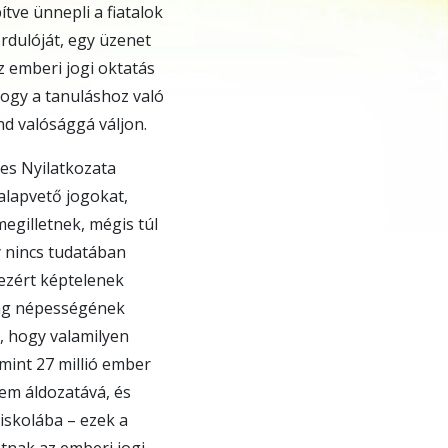
tve ünnepli a fiatalok
rdulóját, egy üzenet
z emberi jogi oktatás
ogy a tanuláshoz való
nd valósággá váljon.
es Nyilatkozata
lapvető jogokat,
gilletnek, mégis túl
gy nincs tudatában
ezért képtelenek
lág népességének
, hogy valamilyen
 mint 27 millió ember
em áldozatává, és
 iskolába – ezek a