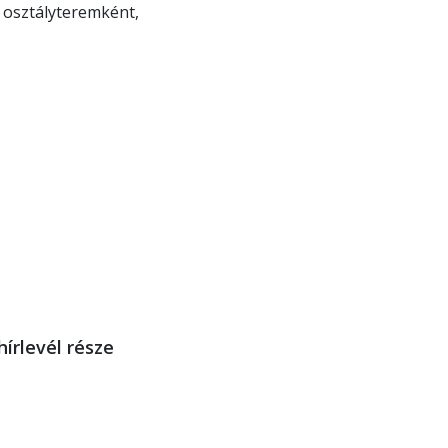
 osztályteremként,
hírlevél része