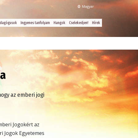
Magyar
dagógusok
Ingyenes tanfolyam
Hangok
Cselekedjen!
Hírek
sa
hogy az emberi jogi
mberi Jogokért az
ri Jogok Egyetemes