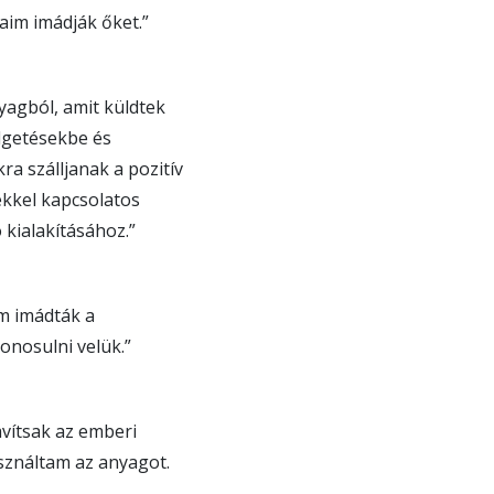
aim imádják őket.”
yagból, amit küldtek
lgetésekbe és
a szálljanak a pozitív
ekkel kapcsolatos
kialakításához.”
im imádták a
onosulni velük.”
vítsak az emberi
asználtam az anyagot.