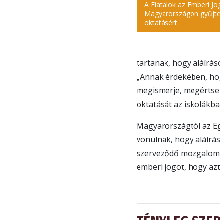
A Fiatalok az Emberi Jo
Magyarországon gyűjten
oktatásért.
tartanak, hogy aláírá
„Annak érdekében, hog
megismerje, megértse 
oktatását az iskolákba
Magyarországtól az Eg
vonulnak, hogy aláírás
szerveződő mozgalom f
emberi jogot, hogy azt