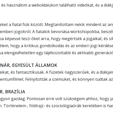
, és használom a weboldalukon található videókat, és a diákj
eket a fiatal fiúk között. Megtanítottam nekik mindent az an
 emberi jogokról. A fiatalok bevonása workshopokba, beszé
képessé teszi őket arra, hogy megértsék a jogaikat, és síkr
vélem, hogy a kritikus gondolkodás és az emberi jogi kérdés
a elengedhetetlen egy tájékozottabb és aktívabb generáció 
ANÁR, EGYESÜLT ÁLLAMOK
kat, és fantasztikusak. A füzetek nagyszerűek, és a diákja
entumfilmet. Felnyitották a szemüket, és könnyen tudtak az
, BRAZÍLIA
agyon gazdag. Pontosan erre volt szükségem ahhoz, hogy ja
. Történelem-, földrajz- és szociológiaórák keretében is h