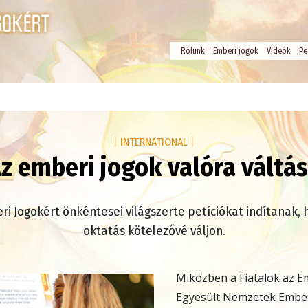
Rólunk
Emberi jogok
Videók
Pe
|
INTERNATIONAL
|
z emberi jogok valóra váltá
ri Jogokért önkéntesei világszerte petíciókat indítanak, 
oktatás kötelezővé váljon.
Miközben a Fiatalok az E
Egyesült Nemzetek Embe