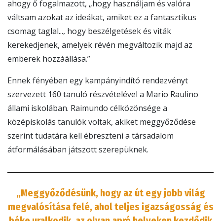
ahogy ő fogalmazott, „hogy használjam és valóra
váltsam azokat az ideákat, amiket ez a fantasztikus
csomag taglal..., hogy beszélgetések és viták
kerekedjenek, amelyek révén megváltozik majd az
emberek hozzáállása.”
Ennek fényében egy kampányindító rendezvényt
szervezett 160 tanuló részvételével a Mario Raulino
állami iskolában. Raimundo célközönsége a
középiskolás tanulók voltak, akiket meggyőződése
szerint tudatára kell ébreszteni a társadalom
átformálásában játszott szerepüknek.
„Meggyőződésünk, hogy az út egy jobb világ
megvalósítása felé, ahol teljes igazságosság és
béke uralkodik, az olyan apró helyeken kezdődik