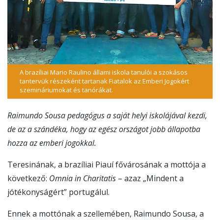
A brazíliai Mario Raulino állami iskola tanulói a szokásos
tantervük részeként tartanak Fiatalok az Emberi Jogokért
szemináriumokat és tanórákat.
Raimundo Sousa pedagógus a saját helyi iskolájával kezdi,
de az a szándéka, hogy az egész országot jobb állapotba
hozza az emberi jogokkal.
Teresinának, a brazíliai Piauí fővárosának a mottója a
következő:
Omnia in Charitatis
– azaz „Mindent a
jótékonyságért” portugálul.
Ennek a mottónak a szellemében, Raimundo Sousa, a