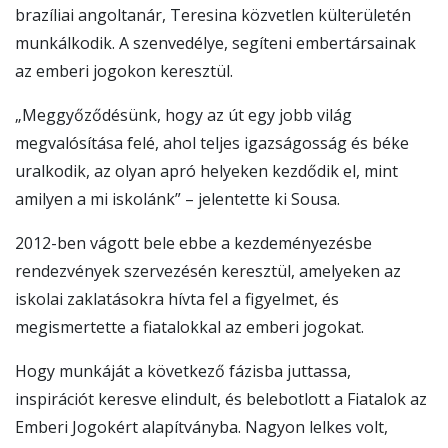
brazíliai angoltanár, Teresina közvetlen külterületén
munkálkodik. A szenvedélye, segíteni embertársainak
az emberi jogokon keresztül.
„Meggyőződésünk, hogy az út egy jobb világ
megvalósítása felé, ahol teljes igazságosság és béke
uralkodik, az olyan apró helyeken kezdődik el, mint
amilyen a mi iskolánk” – jelentette ki Sousa.
2012-ben vágott bele ebbe a kezdeményezésbe
rendezvények szervezésén keresztül, amelyeken az
iskolai zaklatásokra hívta fel a figyelmet, és
megismertette a fiatalokkal az emberi jogokat.
Hogy munkáját a következő fázisba juttassa,
inspirációt keresve elindult, és belebotlott a Fiatalok az
Emberi Jogokért alapítványba. Nagyon lelkes volt,