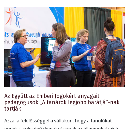
Az Együtt az Emberi Jogokért anyagait
pedagógusok „A tanárok legjobb barátjá”-nak
tartják
Azzal a felelősséggel a vállukon, hogy a tanulókat
ennek a sokszínű demokráciának az állampolgáraivá