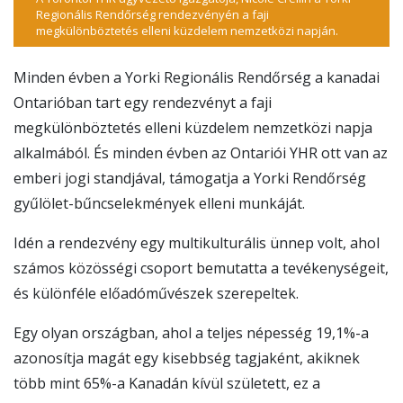
Regionális Rendőrség rendezvényén a faji
megkülönböztetés elleni küzdelem nemzetközi napján.
Minden évben a Yorki Regionális Rendőrség a kanadai
Ontarióban tart egy rendezvényt a faji
megkülönböztetés elleni küzdelem nemzetközi napja
alkalmából. És minden évben az Ontariói YHR ott van az
emberi jogi standjával, támogatja a Yorki Rendőrség
gyűlölet-bűncselekmények elleni munkáját.
Idén a rendezvény egy multikulturális ünnep volt, ahol
számos közösségi csoport bemutatta a tevékenységeit,
és különféle előadóművészek szerepeltek.
Egy olyan országban, ahol a teljes népesség 19,1%-a
azonosítja magát egy kisebbség tagjaként, akiknek
több mint 65%-a Kanadán kívül született, ez a