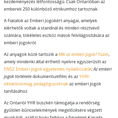
kezdeményezés létfontosságú. Csak Ontarióban az
emberek 250 különböző etnikumhoz tartoznak.
A Fiatalok az Emberi Jogokért anyagai, amelyek
elérhetők voltak a standnál és minden résztvevő
számára, tökéletes eszköz mások felvilágosítására az
emberi jogokról.
Az anyagok közé tartozik a
Mik az emberi jogok?
füzet
,
amely mindenki által érthető nyelvre egyszerűsíti az
ENSZ Emberi jogok egyetemes nyilatkozatát
;
Az emberi
jogok története
dokumentumfilm; és az
YHRI-
oktatócsomag pedagógusoknak
az emberi jogok
tanításához.
Az Ontariói YHR büszkén támogatja a rendőrség
gyűlölet-bűncselekmények megelőzésére végzett
munkáját, azáltal hogy felhívja a figyelmet Kanada