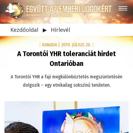
Kezdőoldal
▶
Hírlevél
|
KANADA
|
2019. JÚLIUS 26.
|
A Torontói YHR toleranciát hirdet
Ontarióban
A Torontói YHR a faji megkülönböztetés megszüntetésén
dolgozik – egy etnikailag sokszínű területen.