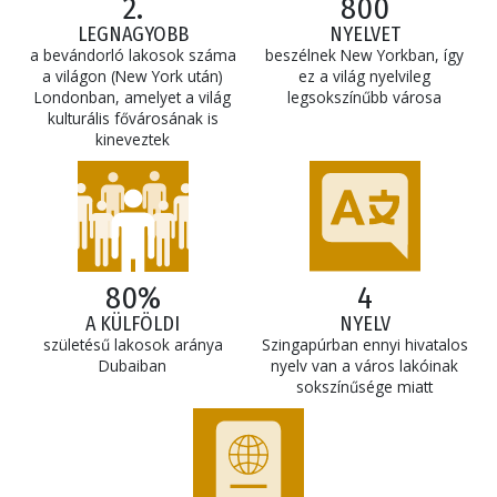
2.
800
LEGNAGYOBB
NYELVET
a bevándorló lakosok száma
beszélnek New Yorkban, így
a világon (New York után)
ez a világ nyelvileg
Londonban, amelyet a világ
legsokszínűbb városa
kulturális fővárosának is
kineveztek
80%
4
A KÜLFÖLDI
NYELV
születésű lakosok aránya
Szingapúrban ennyi hivatalos
Dubaiban
nyelv van a város lakóinak
sokszínűsége miatt