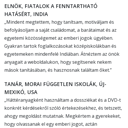
ELNÖK, FIATALOK A FENNTARTHATÓ
HATÁSÉRT, INDIA
„Mindent megtettem, hogy tanítsam, motiváljam és
befolyásoljam a saját családomat, a barátaimat és az
egyetemi közösségemet az emberi jogok ügyében.
Gyakran tartok foglalkozásokat középiskolákban és
egyetemeken mindenfelé Indiában. Átnéztem az önök
anyagait a weboldalukon, hogy segítsenek nekem
mások tanításában, és hasznosnak találtam őket.”
TANÁR, MORAI FÜGGETLEN ISKOLÁK, ÚJ-
MEXIKÓ, USA
„Háttéranyagként használtam a dossziékat és a DVD-t
konkrét kérdésekről szóló értekezésekhez, és tetszett,
ahogy megoldást mutatnak. Megkértem a gyerekeket,
hogy olvassanak el egy emberi jogot, aztán