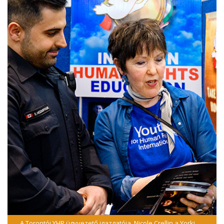
A Torontói YHR ügyvezető igazgatója, Nicole Crellin a Yorki