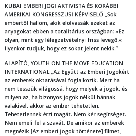
KUBAI EMBERI JOGI AKTIVISTA ÉS KORÁBBI
AMERIKAI KONGRESSZUSI KÉPVISELŐ
„Sok
embertől hallom, akik elolvassák ezeket az
anyagokat ebben a totalitárius országban: »Ez
olyan, mint egy lélegzetvételnyi friss levegő.«
Ilyenkor tudjuk, hogy ez sokat jelent nekik.”
ALAPÍTÓ, YOUTH ON THE MOVE EDUCATION
INTERNATIONAL
„Az Együtt az Emberi Jogokért
az emberek oktatásával foglalkozik. Mert ha
nem tesszük világossá, hogy melyek a jogok, és
milyen az, ha bizonyos jogok nélkül bánnak
valakivel, akkor az ember tehetetlen.
Tehetetlennek érzi magát. Nem kér segítséget.
Nem emeli fel a szavát. De amikor az emberek
megnézik [
Az emberi jogok története
] filmet,