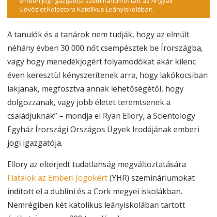
emberi jogi igazgatója szemináriumot tart az Angyali
Üdvözlet Kolostora Katolikus Leányiskolában.
A tanulók és a tanárok nem tudják, hogy az elmúlt
néhány évben 30 000 nőt csempésztek be Írországba,
vagy hogy menedékjogért folyamodókat akár kilenc
éven keresztül kényszerítenek arra, hogy lakókocsiban
lakjanak, megfosztva annak lehetőségétől, hogy
dolgozzanak, vagy jobb életet teremtsenek a
családjuknak” – mondja el Ryan Ellory, a Scientology
Egyház Írországi Országos Ügyek Irodájának emberi
jogi igazgatója.
Ellory az elterjedt tudatlanság megváltoztatására
Fiatalok az Emberi Jogokért
(YHR) szemináriumokat
indított el a dublini és a Cork megyei iskolákban.
Nemrégiben két katolikus leányiskolában tartott