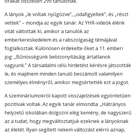
órákat összesen 299 tanulónak.
A lányok „le voltak nyűgözve”, „odafigyeltek”, és „részt
vettek” – mondja az egyik tanár. Az YHR-videók élénk
vitát váltottak ki, amikor a tanulók az
emberkereskedelem és a rabszolgaság témájával
foglalkoztak. Különösen érdekelte őket a 11. emberi
jog: „Bűnösségünk bebizonyításáig ártatlanok
vagyunk.” A társadalmi célú hirdetést kérésre játszották
le, és majdnem minden tanuló beszámolt valamilyen
személyes élményről, amikor megsértették ezt a jogot.
A szemináriumokról kapott visszajelzések egyöntetűen
pozitívak voltak. Az egyik tanár elmondta: „Hátrányos
helyzetű iskolában dolgozni elég kemény, de nagyszerű
az a tudat, hogy megváltoztatjuk ezeknek a lányoknak
az életét. Ryan segített nekem változást elérni aznap,