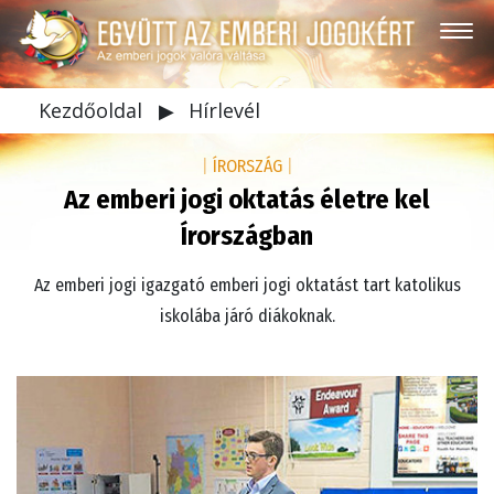
Kezdőoldal
▶
Hírlevél
|
ÍRORSZÁG
|
Az emberi jogi oktatás életre kel
Írországban
Az emberi jogi igazgató emberi jogi oktatást tart katolikus
iskolába járó diákoknak.