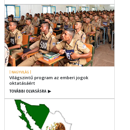
| NAGYVILÁG |
Világszintű program az emberi jogok
oktatásáért
TOVÁBBI OLVASÁSRA
▶