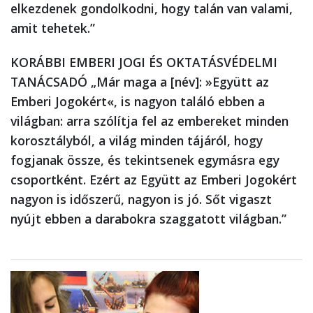
elkezdenek gondolkodni, hogy talán van valami,
amit tehetek.”
KORÁBBI EMBERI JOGI ÉS OKTATÁSVÉDELMI
TANÁCSADÓ
„Már maga a [név]: »Együtt az
Emberi Jogokért«, is nagyon találó ebben a
világban: arra szólítja fel az embereket minden
korosztályból, a világ minden tájáról, hogy
fogjanak össze, és tekintsenek egymásra egy
csoportként. Ezért az Együtt az Emberi Jogokért
nagyon is időszerű, nagyon is jó. Sőt vigaszt
nyújt ebben a darabokra szaggatott világban.”