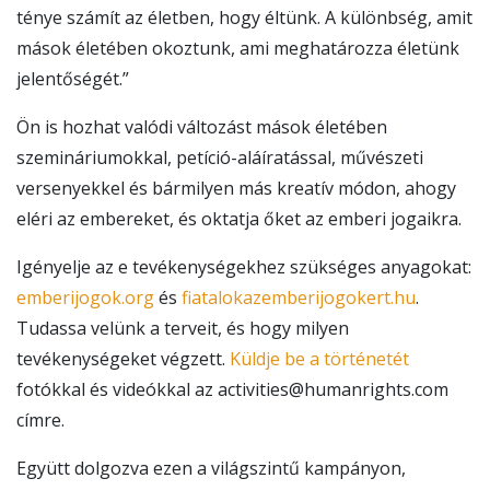
ténye számít az életben, hogy éltünk. A különbség, amit
mások életében okoztunk, ami meghatározza életünk
jelentőségét.”
Ön is hozhat valódi változást mások életében
szemináriumokkal, petíció-aláíratással, művészeti
versenyekkel és bármilyen más kreatív módon, ahogy
eléri az embereket, és oktatja őket az emberi jogaikra.
Igényelje az e tevékenységekhez szükséges anyagokat:
emberijogok.org
és
fiatalokazemberijogokert.hu
.
Tudassa velünk a terveit, és hogy milyen
tevékenységeket végzett.
Küldje be a történetét
fotókkal és videókkal az activities@humanrights.com
címre.
Együtt dolgozva ezen a világszintű kampányon,