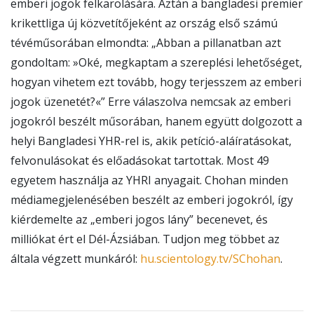
emberi jogok felkarolására. Aztán a bangladesi premier
krikettliga új közvetítőjeként az ország első számú
tévéműsorában elmondta: „Abban a pillanatban azt
gondoltam: »Oké, megkaptam a szereplési lehetőséget,
hogyan vihetem ezt tovább, hogy terjesszem az emberi
jogok üzenetét?«” Erre válaszolva nemcsak az emberi
jogokról beszélt műsorában, hanem együtt dolgozott a
helyi Bangladesi YHR-rel is, akik petíció-aláíratásokat,
felvonulásokat és előadásokat tartottak. Most 49
egyetem használja az YHRI anyagait. Chohan minden
médiamegjelenésében beszélt az emberi jogokról, így
kiérdemelte az „emberi jogos lány” becenevet, és
milliókat ért el Dél-Ázsiában. Tudjon meg többet az
általa végzett munkáról:
hu.scientology.tv/SChohan
.