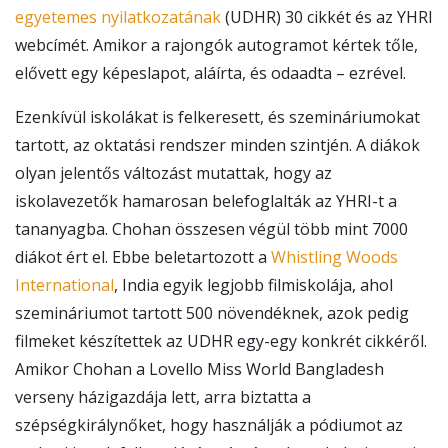
egyetemes nyilatkozatának
(UDHR) 30 cikkét és az YHRI
webcímét. Amikor a rajongók autogramot kértek tőle,
elővett egy képeslapot, aláírta, és odaadta – ezrével.
Ezenkívül iskolákat is felkeresett, és szemináriumokat
tartott, az oktatási rendszer minden szintjén. A diákok
olyan jelentős változást mutattak, hogy az
iskolavezetők hamarosan belefoglalták az YHRI-t a
tananyagba. Chohan összesen végül több mint 7000
diákot ért el. Ebbe beletartozott a
Whistling Woods
International
, India egyik legjobb filmiskolája, ahol
szemináriumot tartott 500 növendéknek, azok pedig
filmeket készítettek az UDHR egy-egy konkrét cikkéről.
Amikor Chohan a Lovello Miss World Bangladesh
verseny házigazdája lett, arra biztatta a
szépségkirálynőket, hogy használják a pódiumot az