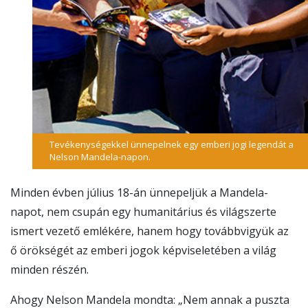
Tevékenységekkel ünnepelnek egy emberi jogi legendát a
Nelson Mandela-napon.
Minden évben július 18-án ünnepeljük a Mandela-
napot, nem csupán egy humanitárius és világszerte
ismert vezető emlékére, hanem hogy továbbvigyük az
ő örökségét az emberi jogok képviseletében a világ
minden részén.
Ahogy Nelson Mandela mondta: „Nem annak a puszta