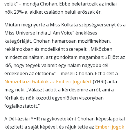
velük” – mondja Chohan. Ebbe beletartozik az indiai
nők 29%-a, akiket családon belüli erőszak ér.
Miután megnyerte a Miss Kolkata szépségversenyt és a
Miss Universe India „I Am Voice” énekléses
kategóriáját, Chohan hamarosan mozifilmekben,
reklámokban és modellként szerepelt. „Miközben
mindezt csináltam, azt gondoltam magamban: »Eljött az
idő, hogy tegyek valamit egy nálam nagyobb cél
érdekében az életben«” – meséli Chohan. Ezt a célt a
Nemzetközi Fiatalok az Emberi Jogokért
(YHRI) adta
meg neki. „Választ adott a kérdésemre arról, ami a
férfiak és nők közötti egyenlőtlen viszonyban
foglalkoztatott.”
A Dél-ázsiai YHR nagyköveteként Chohan képeslapokat
készített a saját képével, és rájuk tette az
Emberi jogok