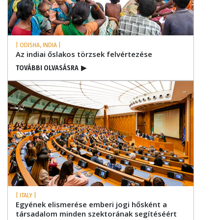
| ODISHA, INDIA |
Az indiai őslakos törzsek felvértezése
TOVÁBBI OLVASÁSRA
▶
| ITALY |
Egyének elismerése emberi jogi hősként a
társadalom minden szektorának segítéséért