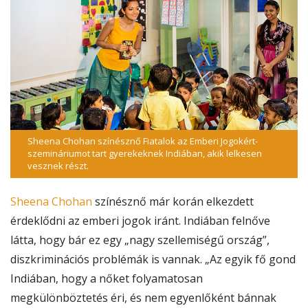
Sheena Chohan színésznő Fiatalok az Emberi Jogokért-
szemináriumot tart gyerekeknek Indiában, akik lelkesen
vesznek részt.
Sheena Chohan
színésznő már korán elkezdett
érdeklődni az emberi jogok iránt. Indiában felnőve
látta, hogy bár ez egy „nagy szellemiségű ország”,
diszkriminációs problémák is vannak. „Az egyik fő gond
Indiában, hogy a nőket folyamatosan
megkülönböztetés éri, és nem egyenlőként bánnak