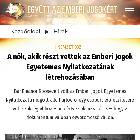
Kezdőoldal
▶
Hírek
|
NEMZETKÖZI
|
A nők, akik részt vettek az Emberi Jogok
Egyetemes Nyilatkozatának
létrehozásában
Bár Eleanor Roosevelt volt az Emberi Jogok Egyetemes
Nyilatkozata mögött álló hajtóerő, egy csoport erőfeszítésére
volt szükség ahhoz – beleértve sok más nőt is –, hogy a
dokumentum valóban egyetemessé váljon.