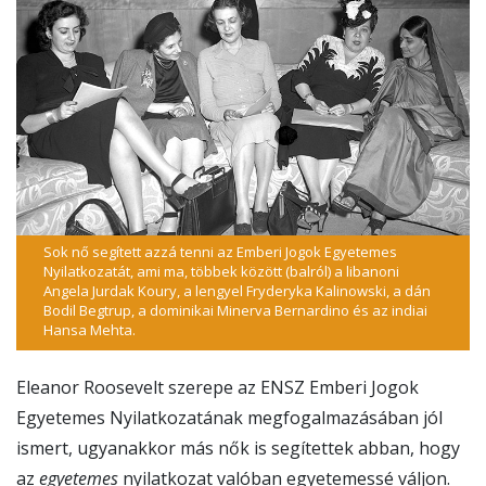
Sok nő segített azzá tenni az Emberi Jogok Egyetemes
Nyilatkozatát, ami ma, többek között (balról) a libanoni
Angela Jurdak Koury, a lengyel Fryderyka Kalinowski, a dán
Bodil Begtrup, a dominikai Minerva Bernardino és az indiai
Hansa Mehta.
Eleanor Roosevelt szerepe az ENSZ Emberi Jogok
Egyetemes Nyilatkozatának megfogalmazásában jól
ismert, ugyanakkor más nők is segítettek abban, hogy
az
egyetemes
nyilatkozat valóban egyetemessé váljon.