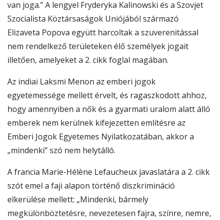
van joga.” A lengyel Fryderyka Kalinowski és a Szovjet
Szocialista Köztársaságok Uniójából származó
Elizaveta Popova együtt harcoltak a szuverenitással
nem rendelkező területeken élő személyek jogait
illetően, amelyeket a 2. cikk foglal magában.
Az indiai Laksmi Menon az emberi jogok
egyetemessége mellett érvelt, és ragaszkodott ahhoz,
hogy amennyiben a nők és a gyarmati uralom alatt álló
emberek nem kerülnek kifejezetten említésre az
Emberi Jogok Egyetemes Nyilatkozatában, akkor a
„mindenki” szó nem helytálló.
A francia Marie-Hélène Lefaucheux javaslatára a 2. cikk
szót emel a faji alapon történő diszkrimináció
elkerülése mellett: „Mindenki, bármely
megkülönböztetésre, nevezetesen fajra, színre, nemre,