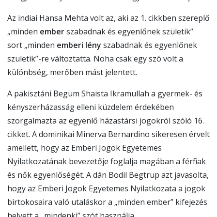
Az indiai Hansa Mehta volt az, aki az 1. cikkben szereplő
„minden
ember
szabadnak és egyenlőnek születik”
sort „minden
emberi lény
szabadnak és egyenlőnek
születik”-re változtatta. Noha csak egy szó volt a
különbség, merőben mást jelentett.
A pakisztáni Begum Shaista Ikramullah a gyermek- és
kényszerházasság elleni küzdelem érdekében
szorgalmazta az egyenlő házastársi jogokról szóló 16.
cikket. A dominikai Minerva Bernardino sikeresen érvelt
amellett, hogy az Emberi Jogok Egyetemes
Nyilatkozatának bevezetője foglalja magában a férfiak
és nők egyenlőségét. A dán Bodil Begtrup azt javasolta,
hogy az Emberi Jogok Egyetemes Nyilatkozata a jogok
birtokosaira való utaláskor a „minden ember” kifejezés
helyett a „mindenki” szót használja.