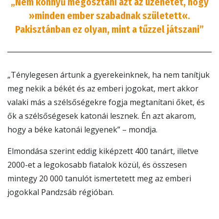
„Nem könnyű megosztani azt az üzenetet, hogy
»minden ember szabadnak született«.
Pakisztánban ez olyan, mint a tűzzel játszani”
„Ténylegesen ártunk a gyerekeinknek, ha nem tanítjuk
meg nekik a békét és az emberi jogokat, mert akkor
valaki más a szélsőségekre fogja megtanítani őket, és
ők a szélsőségesek katonái lesznek. Én azt akarom,
hogy a béke katonái legyenek” – mondja.
Elmondása szerint eddig kiképzett 400 tanárt, illetve
2000-et a legokosabb fiatalok közül, és összesen
mintegy 20 000 tanulót ismertetett meg az emberi
jogokkal Pandzsáb régióban.