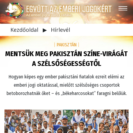
Kezdőoldal
▶
Hírlevél
|
PAKISZTÁN
|
MENTSÜK MEG PAKISZTÁN SZÍNE-VIRÁGÁT
A SZÉLSŐSÉGESSÉGTŐL
Hogyan képes egy ember pakisztáni fiatalok ezreit elérni az
emberi jogi oktatással, mielőtt szélsőséges csoportok
betoborozhatnák őket – és „békeharcosokat” faragni belőlük.