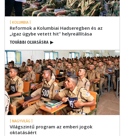
| KOLUMBIA |
Reformok a Kolumbiai Hadseregben és az
„igaz ügybe vetett hit” helyreállítása
TOVÁBBI OLVASÁSRA
▶
| NAGYVILÁG |
Világszintű program az emberi jogok
oktatásáért