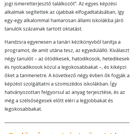
jogi ismeretterjesztő találkozót”. Az egyes képzési
alkalmak segítettek az újabbak elfogadtatásában, így
egy-egy alkalommal hamarosan állami iskolákba járó
tanulók százainak tartott oktatást.
Handzsra egyenesen a tanári kézikönyvből tanítja a
programot, de amit utána tesz, az egyedülálló. Kiválaszt
négy tanulót – az ötödikesek, hatodikosok, hetedikesek
és nyolcadikosok közül a legokosabbakat –, és kiképzi
őket a tanmenetre. A következő négy évben ők fogják a
képzést szolgáltatni a szomszédos iskolákban. Így
hatványozottan felgyorsul az anyag terjesztése, és az
még a szélsőségesek előtt eléri a legjobbakat és
legokosabbakat.