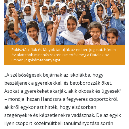
Pakisztáni fiúk és lányok tanulják az emberi jogokat. Három
év alatt több mint húszezren ismerték meg a Fiatalok az
Emberi Jogokért-tananyagot.
„A szélsőségesek bejárnak az iskolákba, hogy
beszéljenek a gyerekekkel, és betoborozzák őket.
Azokat a gyerekeket akarják, akik okosak és ügyesek”
– mondja Ihszan Handzsra a fegyveres csoportokról,
akikről egykor azt hitték, hogy elsősorban
szegényekre és képzetlenekre vadásznak. De az egyik
ilyen csoport közelmúltbeli tanulmányozása során