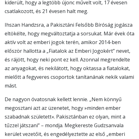
kiderült, hogy a legtöbb újonc művelt volt, 17 évesen
csatlakozott, és 21 évesen halt meg.
Ihszan Handzsra, a Pakisztáni Felsőbb Bíróság jogásza
eltökélte, hogy megváltoztatja a sorsukat. Már évek óta
aktív volt az emberi jogok terén, amikor 2014-ben
először hallotta a „Fiatalok az Emberi Jogokért” nevet,
és rájött, hogy neki pont ez kell. Azonnal megrendelte
az anyagokat, és nekilátott, hogy oktassa a fiatalokat,
mielőtt a fegyveres csoportok tanítanának nekik valami
mást.
De nagyon óvatosnak kellett lennie. „Nem könnyű
megosztani azt az üzenetet, hogy »minden ember
szabadnak született«. Pakisztánban ez olyan, mint a
tűzzel játszani” – mondja. Megkereste Gudzsanvala
kerület vezetőit, és engedélyeztette az első „emberi