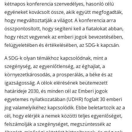
kétnapos konferencia szenvedélyes, hasonló célú
egyéneket kovácsolt össze, akik együtt megfogadták,
hogy megváltoztatják a világot. A konferencia arra
összpontosított, hogy segíteni kell a fiatalokat abban,
hogy részt vegyenek az emberi jogok bevezetésében,
felügyeletében és értékelésében, az SDG-k kapcsán.
A SDG-k olyan témákhoz kapcsolódnak, mint a
szegénység, az egyenlőtlenség, az éghajlat, a
környezetkárosodás, a prosperálás, a béke és az
igazságosság. A célok elérésének beütemezett
határideje 2030, és minden cél az Emberi jogok
egyetemes nyilatkozatában (UDHR) foglalt 30 emberi
jog valamelyikéhez kapcsolódik. Ebbe beletartozik az a
cél, hogy elérjék a nemek közötti teljes egyenlőséget,
felszámolják a szegénységet, megszüntessék az