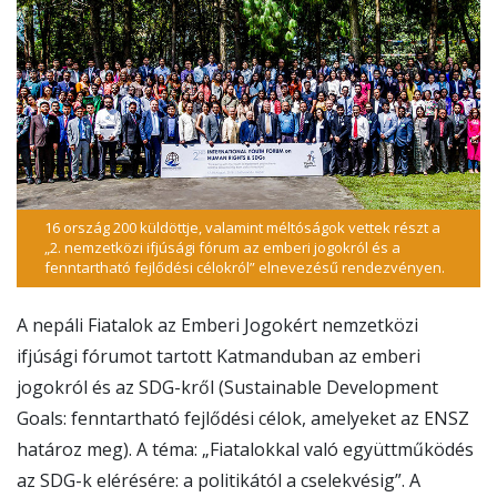
16 ország 200 küldöttje, valamint méltóságok vettek részt a
„2. nemzetközi ifjúsági fórum az emberi jogokról és a
fenntartható fejlődési célokról” elnevezésű rendezvényen.
A nepáli Fiatalok az Emberi Jogokért nemzetközi
ifjúsági fórumot tartott Katmanduban az emberi
jogokról és az SDG-kről (Sustainable Development
Goals: fenntartható fejlődési célok, amelyeket az ENSZ
határoz meg). A téma: „Fiatalokkal való együttműködés
az SDG-k elérésére: a politikától a cselekvésig”. A